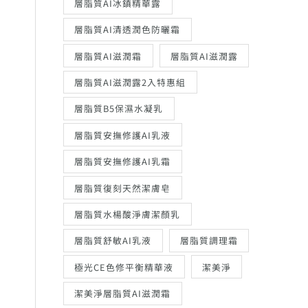
層脂質AI冰鎮精華露
層脂質AI清透潤色防曬霜
層脂質AI滋潤霜
層脂質AI滋潤露
層脂質AI滋潤露2入特惠組
層脂質B5保濕水凝乳
層脂質安撫修護AI乳液
層脂質安撫修護AI乳霜
層脂質復刻天然潔膚皂
層脂質水楊酸淨膚潔顏乳
層脂質舒敏AI乳液
層脂質調理霜
極光CE色修平衡精華液
潔美淨
潔美淨層脂質AI滋潤霜