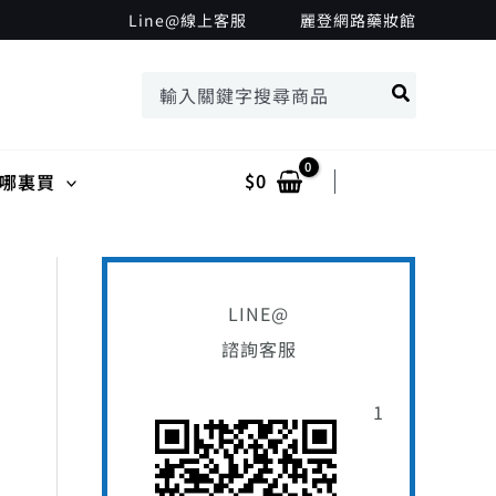
Line@線上客服
麗登網路藥妝館
搜
尋：
$
0
Log In
哪裏買
搜
尋
LINE@
關
諮詢客服
鍵
1
字
: