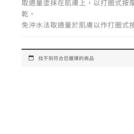
取適量塗抹在肌膚上，以打圈式按
乾。
免沖水法取適量於肌膚以作打圈式
找不到符合您選擇的商品