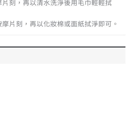
摩片刻，再以清水洗淨後用毛巾輕輕拭
按摩片刻，再以化妝棉或面紙拭淨即可。