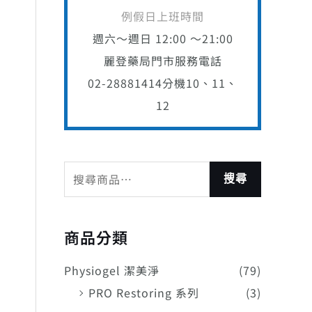
例假日上班時間
週六～週日 12:00 ～21:00
麗登藥局門市服務電話
02-28881414
分機10、11、
12
搜尋
商品分類
Physiogel 潔美淨
(79)
PRO Restoring 系列
(3)