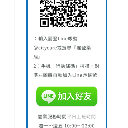
：輸入麗登Line帳號
＠citycare或搜尋『麗登藥
局』
2：手機「行動條碼」掃描，對
準左圖將自動加入Line＠帳號
營業服務時間
平日上班時間
週一～週五 10:00～22:00