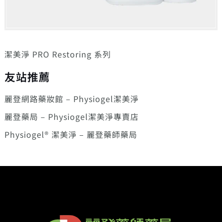
潔美淨 PRO Restoring 系列
友站推薦
麗登網路藥妝館 – Physiogel潔美淨
麗登藥局 – Physiogel潔美淨專賣店
Physiogel® 潔美淨 – 麗登藥師藥局