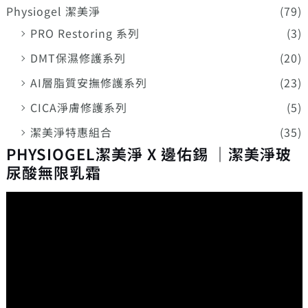
Physiogel 潔美淨
(79)
PRO Restoring 系列
(3)
DMT保濕修護系列
(20)
AI層脂質安撫修護系列
(23)
CICA淨膚修護系列
(5)
潔美淨特惠組合
(35)
PHYSIOGEL潔美淨 X 邊佑錫 ｜潔美淨玻
尿酸無限乳霜
視
訊
播
放
器