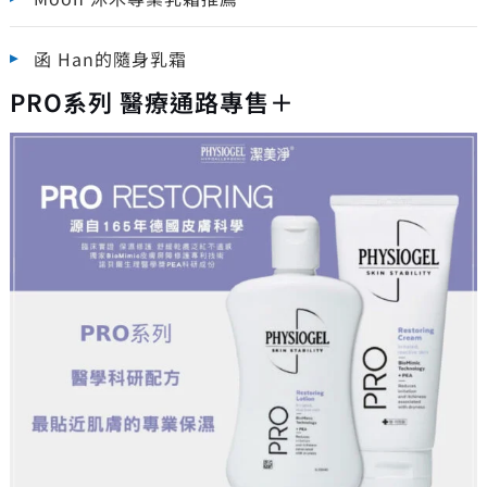
函 Han的隨身乳霜
PRO系列 醫療通路專售＋