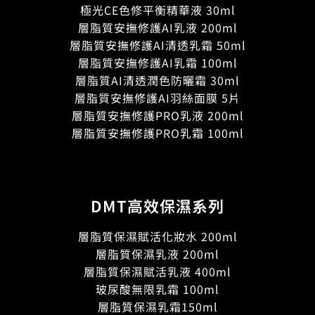
極光CE色修平衡精華液 30ml
層脂質安撫修護AI乳液 200ml
層脂質安撫修護AI清透乳霜 50ml
層脂質安撫修護AI乳霜 100ml
層脂質AI清透潤色防曬霜 30ml
層脂質安撫修護AI羽絲面膜 5片
層脂質安撫修護PRO乳液 200ml
層脂質安撫修護PRO乳霜 100ml
DMT高效保濕系列
層脂質保濕賦活化妝水 200ml
層脂質保濕乳液 200ml
層脂質保濕賦活乳液 400ml
玻尿酸無限乳霜 100ml
層脂質保濕乳霜150ml