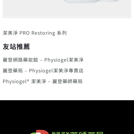
潔美淨 PRO Restoring 系列
友站推薦
麗登網路藥妝館 – Physiogel潔美淨
麗登藥局 – Physiogel潔美淨專賣店
Physiogel® 潔美淨 – 麗登藥師藥局