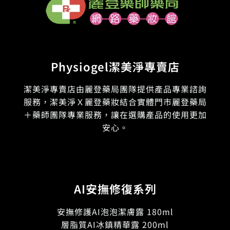
Physiogel潔美淨專賣店
潔美淨專賣店由麗登藥局團隊提供產品專業諮詢
服務，潔美淨Ｘ麗登藥妝結合實體門市麗登藥局
＋藥師團隊專業服務，讓在選購產品的使用更加
安心。
AI安撫修復系列
安撫修護AI泡泡潔膚露 180ml
層脂質AI冰鎮精華露 200ml