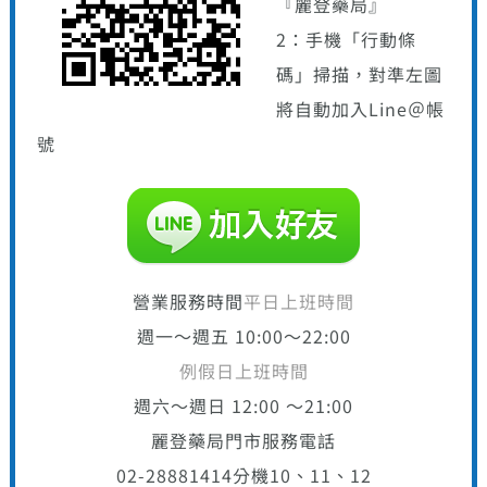
『麗登藥局』
2：手機「行動條
碼」掃描，對準左圖
將自動加入Line＠帳
號
營業服務時間
平日上班時間
週一～週五 10:00～22:00
例假日上班時間
週六～週日 12:00 ～21:00
麗登藥局門市服務電話
02-28881414
分機10、11、12