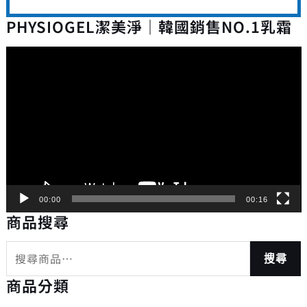
PHYSIOGEL潔美淨｜韓國銷售NO.1乳霜
視
訊
播
放
器
00:00
00:16
商品搜尋
搜尋
商品分類