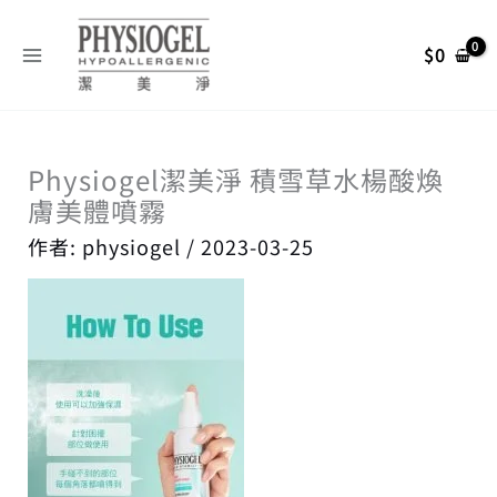
跳
搜
至
尋
$
0
主
關
要
內
鍵
容
字
Physiogel潔美淨 積雪草水楊酸煥
:
膚美體噴霧
作者:
physiogel
/
2023-03-25