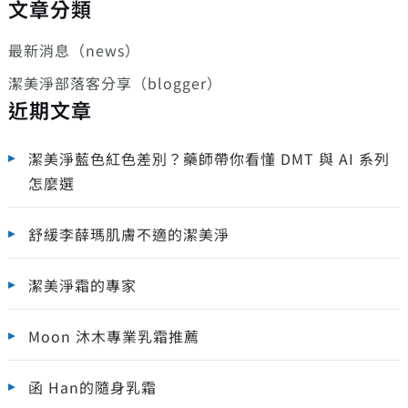
文章分類
最新消息（news）
潔美淨部落客分享（blogger）
近期文章
潔美淨藍色紅色差別？藥師帶你看懂 DMT 與 AI 系列
怎麼選
舒緩李薛瑪肌膚不適的潔美淨
潔美淨霜的專家
Moon 沐木專業乳霜推薦
函 Han的隨身乳霜