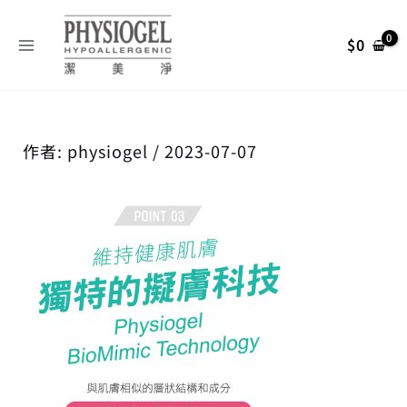
跳
搜
至
尋
$
0
主
關
要
內
鍵
容
字
作者:
physiogel
/
2023-07-07
: