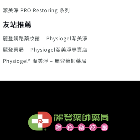
潔美淨 PRO Restoring 系列
友站推薦
麗登網路藥妝館 – Physiogel潔美淨
麗登藥局 – Physiogel潔美淨專賣店
Physiogel® 潔美淨 – 麗登藥師藥局