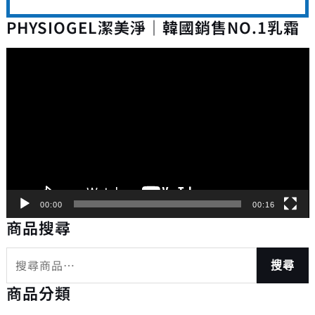
PHYSIOGEL潔美淨｜韓國銷售NO.1乳霜
視
訊
播
放
器
00:00
00:16
商品搜尋
搜尋
商品分類