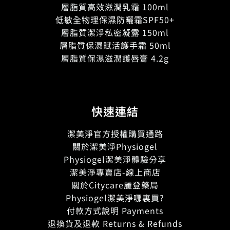
層脂質高效滋潤乳霜 100ml
低敏全物理保濕防曬霜SPF50+
層脂質潔淨私密凝露 150ml
層脂質保濕賦活護手霜 50ml
層脂質保濕滋潤護唇膏 4.2g
快速連結
潔美淨官方授權購買通路
關於潔美淨Physiogel
Physiogel潔美淨體驗分享
潔美淨專賣店-線上商店
關於Citycare麗登藥局
Physiogel潔美淨哪裏買?
付款方式說明 Payments
退換貨及退款 Returns & Refunds