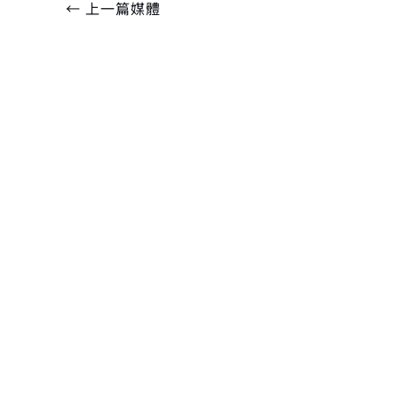
←
上一篇媒體