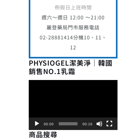
例假日上班時間
週六～週日 12:00 ～21:00
麗登藥局門市服務電話
02-28881414
分機10、11、
12
PHYSIOGEL潔美淨｜韓國
銷售NO.1乳霜
視
訊
播
放
器
00:00
00:16
商品搜尋