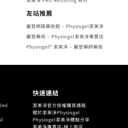
潔美淨 PRO Restoring 系列
友站推薦
麗登網路藥妝館 – Physiogel潔美淨
麗登藥局 – Physiogel潔美淨專賣店
Physiogel® 潔美淨 – 麗登藥師藥局
快速連結
ml
潔美淨官方授權購買通路
關於潔美淨Physiogel
l
Physiogel潔美淨體驗分享
潔美淨專賣店-線上商店