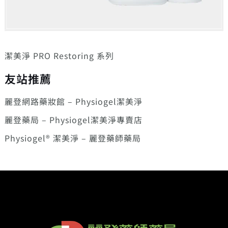
潔美淨 PRO Restoring 系列
友站推薦
麗登網路藥妝館 – Physiogel潔美淨
麗登藥局 – Physiogel潔美淨專賣店
Physiogel® 潔美淨 – 麗登藥師藥局