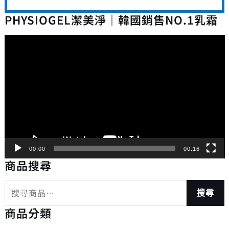
PHYSIOGEL潔美淨｜韓國銷售NO.1乳霜
視
訊
播
放
器
00:00
00:16
商品搜尋
搜尋
商品分類