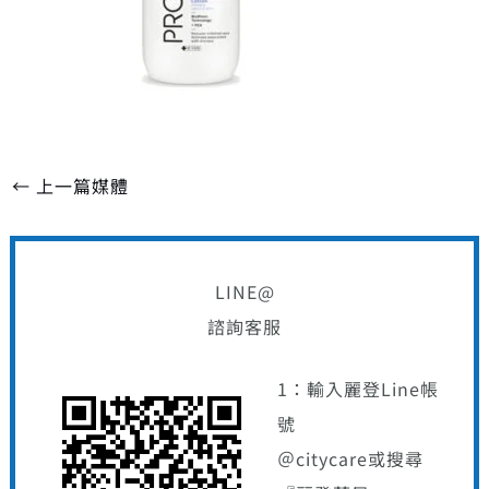
←
上一篇媒體
LINE@
諮詢客服
1：輸入麗登Line帳
號
＠citycare或搜尋