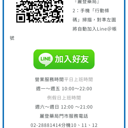
『麗登藥局』
2：手機「行動條
碼」掃描，對準左圖
將自動加入Line＠帳
號
營業服務時間
平日上班時間
週一～週五 10:00～22:00
例假日上班時間
週六～週日 12:00 ～21:00
麗登藥局門市服務電話
02-28881414
分機10、11、12