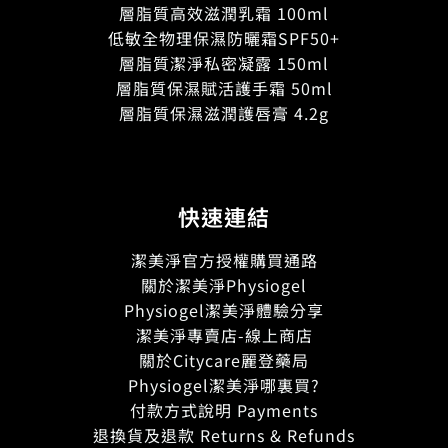
層脂質高效滋潤乳霜 100ml
低敏全物理保濕防曬霜SPF50+
層脂質潔淨私密凝露 150ml
層脂質保濕賦活護手霜 50ml
層脂質保濕滋潤護唇膏 4.2g
快速連結
潔美淨官方授權購買通路
關於潔美淨Physiogel
Physiogel潔美淨體驗分享
潔美淨專賣店-線上商店
關於Citycare麗登藥局
Physiogel潔美淨哪裏買?
付款方式說明 Payments
退換貨及退款 Returns & Refunds