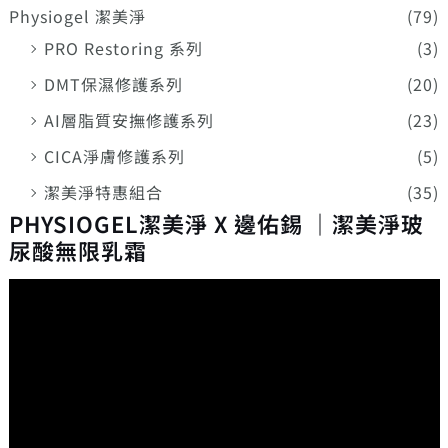
Physiogel 潔美淨
(79)
PRO Restoring 系列
(3)
DMT保濕修護系列
(20)
AI層脂質安撫修護系列
(23)
CICA淨膚修護系列
(5)
潔美淨特惠組合
(35)
PHYSIOGEL潔美淨 X 邊佑錫 ｜潔美淨玻
尿酸無限乳霜
視
訊
播
放
器