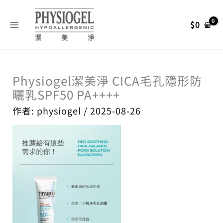
跳
搜
至
尋
$
0
主
關
要
內
鍵
容
字
Physiogel潔美淨 CICA毛孔隱形防
:
曬乳SPF50 PA++++
作者:
physiogel
/
2025-08-26