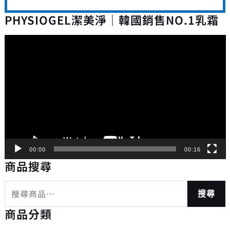
PHYSIOGEL潔美淨｜韓國銷售NO.1乳霜
視
訊
播
放
器
00:00
00:16
商品搜尋
搜尋
商品分類