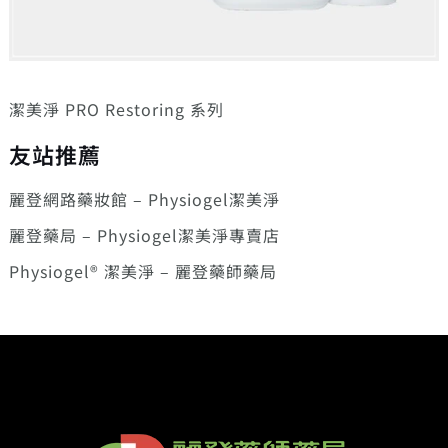
潔美淨 PRO Restoring 系列
友站推薦
麗登網路藥妝館 – Physiogel潔美淨
麗登藥局 – Physiogel潔美淨專賣店
Physiogel® 潔美淨 – 麗登藥師藥局