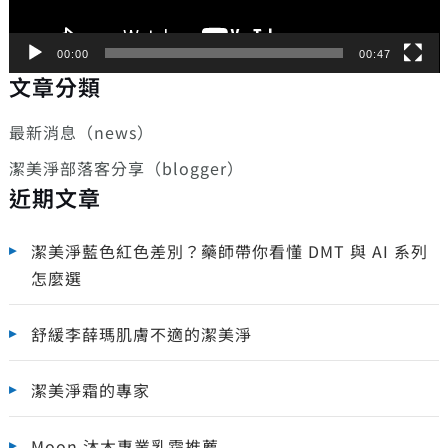
00:00
00:47
文章分類
最新消息（news）
潔美淨部落客分享（blogger）
近期文章
潔美淨藍色紅色差別？藥師帶你看懂 DMT 與 AI 系列
怎麼選
舒緩李薛瑪肌膚不適的潔美淨
潔美淨霜的專家
Moon 沐木專業乳霜推薦