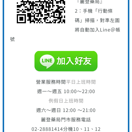
『麗登藥局』
2：手機「行動條
碼」掃描，對準左圖
將自動加入Line＠帳
號
營業服務時間
平日上班時間
週一～週五 10:00～22:00
例假日上班時間
週六～週日 12:00 ～21:00
麗登藥局門市服務電話
02-28881414
分機10、11、12