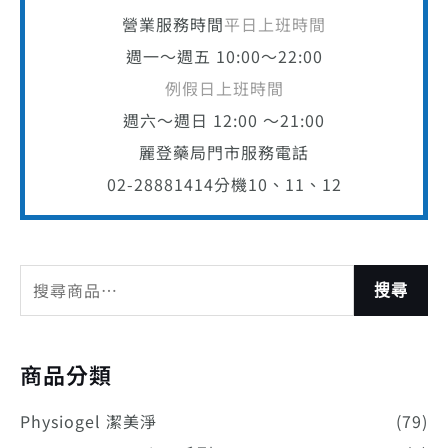
營業服務時間
平日上班時間
週一～週五 10:00～22:00
例假日上班時間
週六～週日 12:00 ～21:00
麗登藥局門市服務電話
02-28881414
分機10、11、12
搜尋
商品分類
Physiogel 潔美淨
(79)