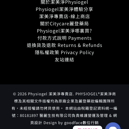
關於潔美淨Physiogel
Physiogel潔美淨體驗分享
潔美淨專賣店-線上商店
關於Citycare麗登藥局
Physiogel潔美淨哪裏買?
付款方式說明 Payments
退換貨及退款 Returns & Refunds
隱私權政策 Privacy Policy
友站連結
© 2026 Physiogel 潔美淨專賣店. PHYSIOGEL®潔美淨商
標及其相關文件版權均為原廠企業及麗登藥妝編輯團隊所
有，未經授權請勿拷貝使用。 本網站由稅籍登記資料統一編
號：80181897 醫麗生技有限公司負責維護營運及管理 & 網
頁設計 Design by
goodface數位行銷