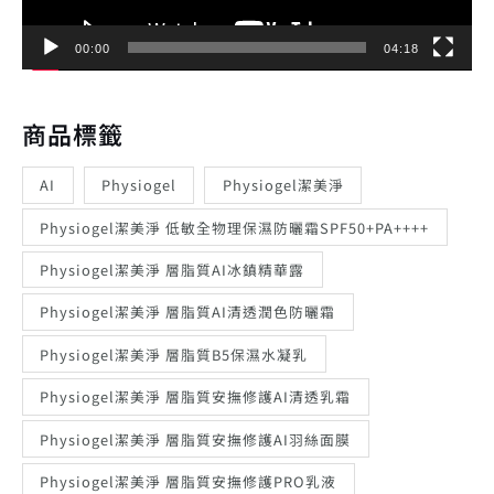
00:00
04:18
商品標籤
AI
Physiogel
Physiogel潔美淨
Physiogel潔美淨 低敏全物理保濕防曬霜SPF50+PA++++
Physiogel潔美淨 層脂質AI冰鎮精華露
Physiogel潔美淨 層脂質AI清透潤色防曬霜
Physiogel潔美淨 層脂質B5保濕水凝乳
Physiogel潔美淨 層脂質安撫修護AI清透乳霜
Physiogel潔美淨 層脂質安撫修護AI羽絲面膜
Physiogel潔美淨 層脂質安撫修護PRO乳液