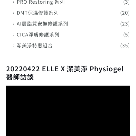
PRO Restoring 系列
(3)
DMT保濕修護系列
(20)
AI層脂質安撫修護系列
(23)
CICA淨膚修護系列
(5)
潔美淨特惠組合
(35)
20220422 ELLE X 潔美淨 Physiogel
醫師訪談
視
訊
播
放
器