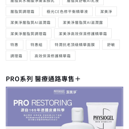
層脂質水楊酸淨膚潔顏乳
層脂質舒敏AI乳液
層脂質調理霜
極光CE色修平衡精華液
潔美淨
潔美淨層脂質AI滋潤霜
潔美淨層脂質AI滋潤露
潔美淨層脂質調理霜
潔美淨高效保濕修護精華霜
特惠
特惠組
特潤抗老頂級精華面膜
舒敏
調理霜
高效保濕修護精華霜
PRO系列 醫療通路專售＋