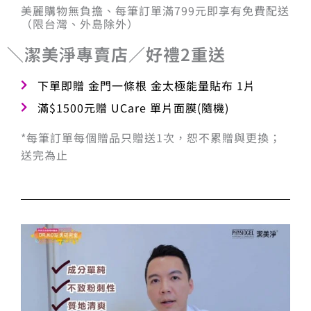
美麗購物無負擔、每筆訂單滿799元即享有免費配送
（限台灣、外島除外）
＼潔美淨專賣店／好禮2重送
下單即贈 金門一條根 金太極能量貼布 1片
滿$1500元贈 UCare 單片面膜(隨機)
*每筆訂單每個贈品只贈送1次，恕不累贈與更換；
送完為止