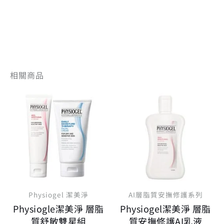
相關商品
原
目
原
目
始
前
始
前
價
價
價
價
格：
格：
格：
格
NT$ 1,270。
NT$ 965。
NT$ 1,100
NT
Physiogel 潔美淨
AI層脂質安撫修護系列
Physiogle潔美淨 層脂
Physiogel潔美淨 層脂
質舒敏雙星組
質安撫修護AI乳液