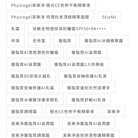
Physiogel潔美淨 極光CE色修平衡精華液
Physiogel潔美淨 特潤抗老頂級精華面膜
Stiefel
乳霜
低敏全物理保濕防曬霜SPF50+PA++++
保濕
史帝富
層脂質
層脂質AI冰鎮精華露
層脂質AI清透潤色防曬霜
層脂質AI滋潤霜
層脂質AI滋潤露
層脂質AI滋潤露2入特惠組
層脂質B5保濕水凝乳
層脂質安撫修護AI乳液
層脂質安撫修護AI乳霜
層脂質復刻天然潔膚皂
層脂質水楊酸淨膚潔顏乳
層脂質舒敏AI乳液
層脂質調理霜
極光CE色修平衡精華液
潔美淨
潔美淨層脂質AI滋潤霜
潔美淨層脂質AI滋潤露
潔美淨層脂質調理霜
潔美淨高效保濕修護精華霜