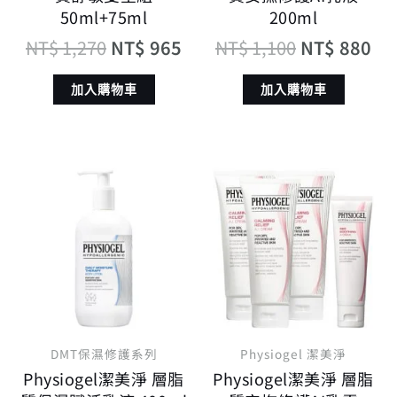
50ml+75ml
200ml
NT$
1,270
NT$
965
NT$
1,100
NT$
880
加入購物車
加入購物車
原
目
原
目
始
前
始
前
價
價
價
價
格：
格：
格：
格
NT$ 1,600。
NT$ 1,280。
NT$ 3,970。
N
DMT保濕修護系列
Physiogel 潔美淨
Physiogel潔美淨 層脂
Physiogel潔美淨 層脂