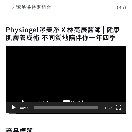
潔美淨特惠組合
(35)
Physiogel潔美淨 X 林亮辰醫師⎪健康
肌膚養成術 不同質地陪伴你一年四季
視
訊
播
放
器
00:00
01:59
商品標籤