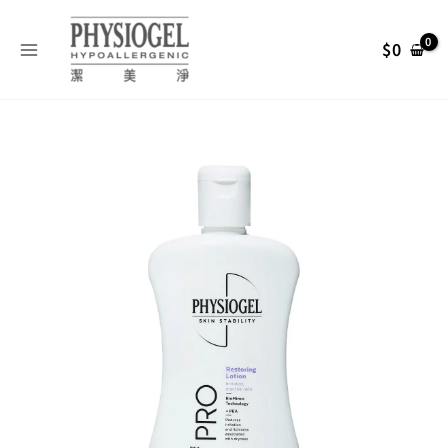
跳
搜
至
尋
$
0
主
關
要
內
鍵
Physiogel
容
字
原
目
潔
:
美
始
前
淨
層
脂
價
價
質
安
格：
格：
撫
修
NT$ 1,200。
NT$ 1,08
護
PRO
乳