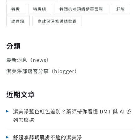
特惠
特惠組
特潤抗老頂級精華面膜
舒敏
調理霜
高效保濕修護精華霜
分類
最新消息（news）
潔美淨部落客分享（blogger）
近期文章
潔美淨藍色紅色差別？藥師帶你看懂 DMT 與 AI 系
列怎麼選
舒緩李薛瑪肌膚不適的潔美淨