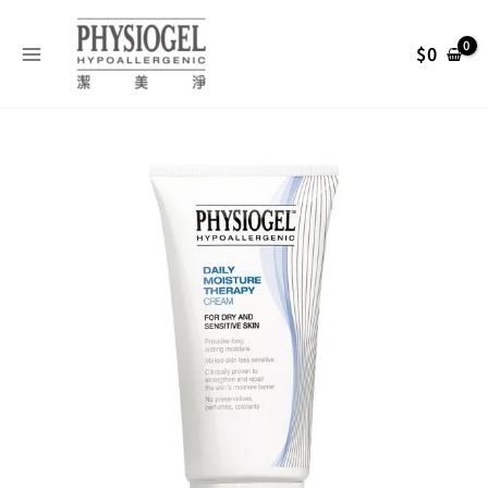
跳
搜
至
尋
$
0
主
關
要
內
鍵
Physiogel
容
字
原
目
潔
:
美
始
前
淨
層
脂
價
價
質
保
格：
格：
濕
乳
NT$ 999。
NT$ 799。
霜
150ml
數