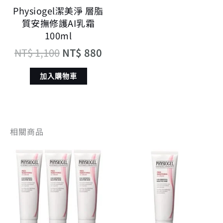
Physiogel潔美淨 層脂
質安撫修護AI乳霜
100ml
NT$
1,100
NT$
880
加入購物車
相關商品
原
目
原
目
始
前
始
前
價
價
價
價
格：
格：
格：
格
NT$ 2,010。
NT$ 1,447。
NT$ 670。
NT$