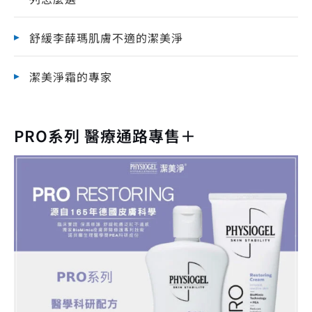
舒緩李薛瑪肌膚不適的潔美淨
潔美淨霜的專家
PRO系列 醫療通路專售＋