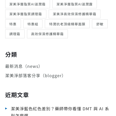
潔美淨層脂質AI滋潤霜
潔美淨層脂質AI滋潤露
潔美淨層脂質調理霜
潔美淨高效保濕修護精華霜
特惠
特惠組
特潤抗老頂級精華面膜
舒敏
調理霜
高效保濕修護精華霜
分類
最新消息（news）
潔美淨部落客分享（blogger）
近期文章
潔美淨藍色紅色差別？藥師帶你看懂 DMT 與 AI 系
列怎麼選