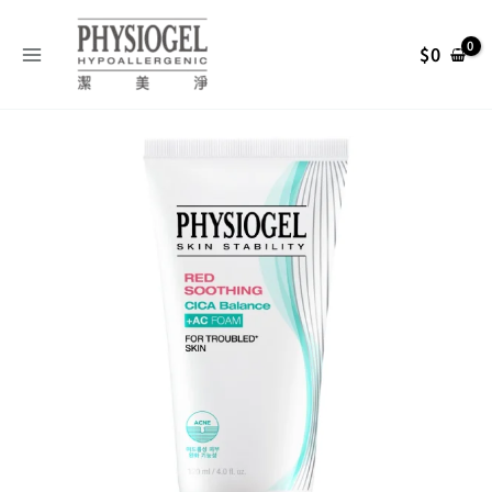
跳
搜
至
尋
$
0
主
關
要
內
鍵
Physiogel
容
字
原
目
潔
:
美
始
前
淨
層
脂
價
價
質
水
格：
格：
楊
酸
NT$ 880。
NT$ 704。
淨
膚
潔