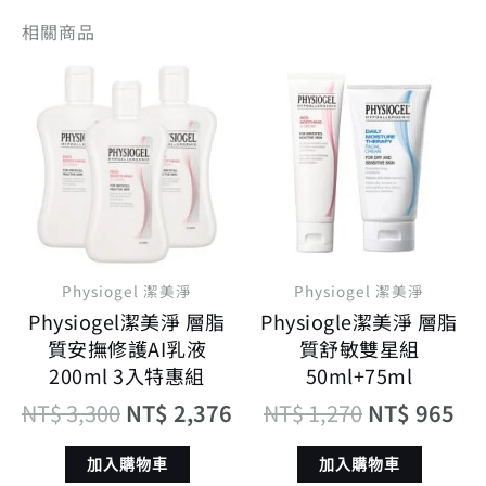
相關商品
原
目
原
目
始
前
始
前
價
價
價
價
格：
格：
格：
格
NT$ 3,300。
NT$ 2,376。
NT$ 1,270
NT
Physiogel 潔美淨
Physiogel 潔美淨
Physiogel潔美淨 層脂
Physiogle潔美淨 層脂
質安撫修護AI乳液
質舒敏雙星組
200ml 3入特惠組
50ml+75ml
NT$
3,300
NT$
2,376
NT$
1,270
NT$
965
加入購物車
加入購物車