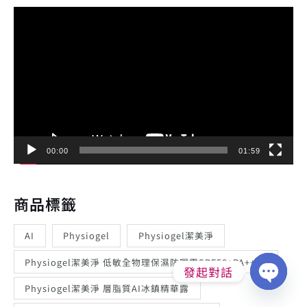
視
訊
播
放
器
00:00
01:59
商品標籤
AI
Physiogel
Physiogel潔美淨
Physiogel潔美淨 低敏全物理保濕防曬霜SPF50+PA++++
發起對話
Physiogel潔美淨 層脂質AI冰鎮精華露
Open
chaty