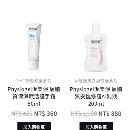
原
目
原
目
始
前
始
前
價
價
價
價
格：
格：
格：
格
NT$ 450。
NT$ 360。
NT$ 1,100
NT
DMT保濕修護系列
AI層脂質安撫修護系列
Physiogel潔美淨 層脂
Physiogel潔美淨 層脂
質保濕賦活護手霜
質安撫修護AI乳液
50ml
200ml
NT$
450
NT$
360
NT$
1,100
NT$
880
加入購物車
加入購物車