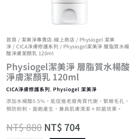
顏
乳
120ml
數
量
首頁
/
潔美淨專賣店-線上商店
/
Physiogel 潔美
淨
/
CICA淨膚修護系列
/ Physiogel潔美淨 層脂質水楊
酸淨膚潔顏乳 120ml
Physiogel潔美淨 層脂質水楊酸
淨膚潔顏乳 120ml
CICA淨膚修護系列
,
Physiogel 潔美淨
添加水楊酸0.5%，能促進老廢角質代謝，緊緻毛孔，
預防粉刺、面皰產生，兼具肌膚清潔＋抑菌效果。
NT$
880
NT$
704