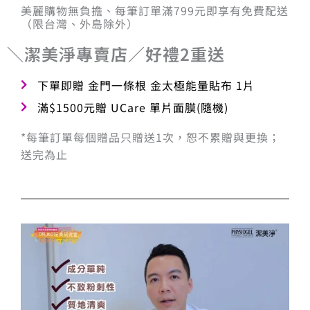
美麗購物無負擔、每筆訂單滿799元即享有免費配送
（限台灣、外島除外）
＼潔美淨專賣店／好禮2重送
下單即贈 金門一條根 金太極能量貼布 1片
滿$1500元贈 UCare 單片面膜(隨機)
*每筆訂單每個贈品只贈送1次，恕不累贈與更換；
送完為止