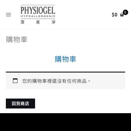
跳
至
$
0
主
要
內
購物車
容
購物車
您的購物車裡還沒有任何商品。
回到商店