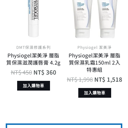
價
價
價
價
格：
格：
格：
格
NT$ 450。
NT$ 360。
NT$ 1,998。
N
DMT保濕修護系列
Physiogel 潔美淨
Physiogel潔美淨 層脂
Physiogel潔美淨 層脂
質保濕滋潤護唇膏 4.2g
質保濕乳霜150ml 2入
特惠組
NT$
450
NT$
360
NT$
1,998
NT$
1,518
加入購物車
加入購物車