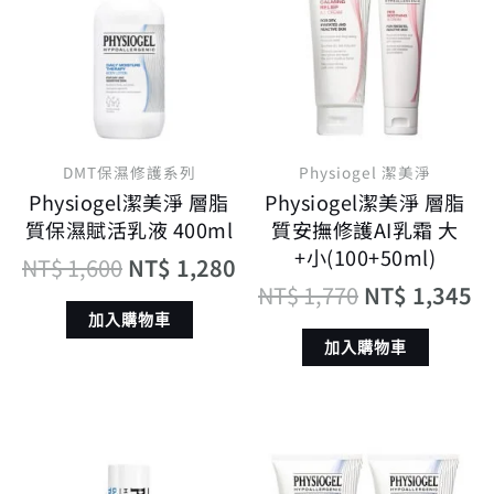
價
價
價
價
格：
格：
格：
格
NT$ 1,600。
NT$ 1,280。
NT$ 1,770。
N
DMT保濕修護系列
Physiogel 潔美淨
Physiogel潔美淨 層脂
Physiogel潔美淨 層脂
質保濕賦活乳液 400ml
質安撫修護AI乳霜 大
+小(100+50ml)
NT$
1,600
NT$
1,280
NT$
1,770
NT$
1,345
加入購物車
加入購物車
原
目
原
目
始
前
始
前