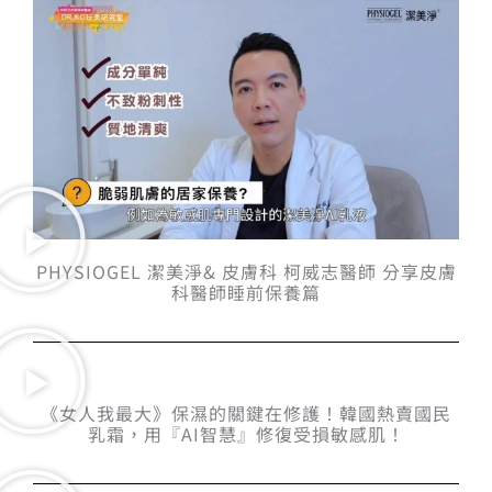
PHYSIOGEL 潔美淨& 皮膚科 柯威志醫師 分享皮膚
科醫師睡前保養篇
《女人我最大》保濕的關鍵在修護！韓國熱賣國民
乳霜，用『AI智慧』修復受損敏感肌！