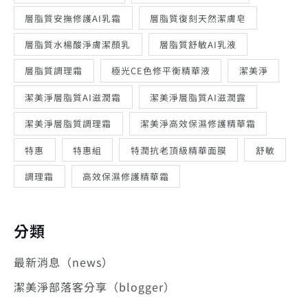
層脂質安撫修護AI乳霜
層脂質復刻天然潔膚皂
層脂質水楊酸淨膚潔顏乳
層脂質舒敏AI乳液
層脂質調理霜
極光CE色修平衡精華液
潔美淨
潔美淨層脂質AI滋潤霜
潔美淨層脂質AI滋潤露
潔美淨層脂質調理霜
潔美淨高效保濕修護精華霜
特惠
特惠組
特潤抗老頂級精華面膜
舒敏
調理霜
高效保濕修護精華霜
分類
最新消息（news）
潔美淨部落客分享（blogger）