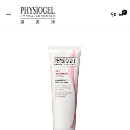
跳
搜
至
尋
$
0
主
關
要
內
鍵
Physiogel
容
字
原
目
潔
:
美
始
前
淨
層
脂
價
價
質
安
格：
格：
撫
修
NT$ 670。
NT$ 536。
護
AI
乳