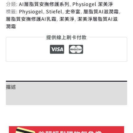
分類:
AI層脂質安撫修護系列
,
Physiogel 潔美淨
標籤:
Physiogel
,
Stiefel
,
史帝富
,
層脂質AI滋潤霜
,
層脂質安撫修護AI乳霜
,
潔美淨
,
潔美淨層脂質AI滋
潤霜
提供線上刷卡付款
描述
額外資訊