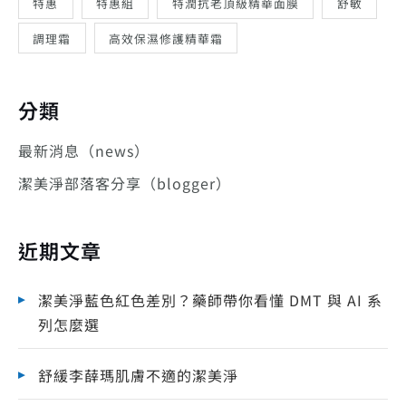
特惠
特惠組
特潤抗老頂級精華面膜
舒敏
調理霜
高效保濕修護精華霜
分類
最新消息（news）
潔美淨部落客分享（blogger）
近期文章
潔美淨藍色紅色差別？藥師帶你看懂 DMT 與 AI 系
列怎麼選
舒緩李薛瑪肌膚不適的潔美淨