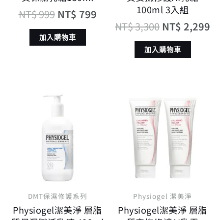
100ml 3入組
NT$
999
NT$
799
NT$
3,300
NT$
2,299
加入購物車
加入購物車
原
目
原
目
始
前
始
前
價
價
價
價
格：
格：
格：
格
NT$ 1,600。
NT$ 1,280。
NT$ 2,200。
N
DMT保濕修護系列
Physiogel 潔美淨
Physiogel潔美淨 層脂
Physiogel潔美淨 層脂