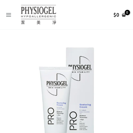
跳
搜
至
尋
$
0
主
關
要
內
鍵
Physiogel
容
字
原
目
潔
:
美
始
前
淨
層
脂
價
價
質
安
格：
格：
撫
修
NT$ 1,200。
NT$ 1,08
護
PRO
乳