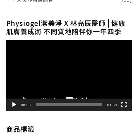
Physiogel潔美淨 X 林亮辰醫師⎪健康
肌膚養成術 不同質地陪伴你一年四季
視
訊
播
放
器
00:00
01:59
商品標籤