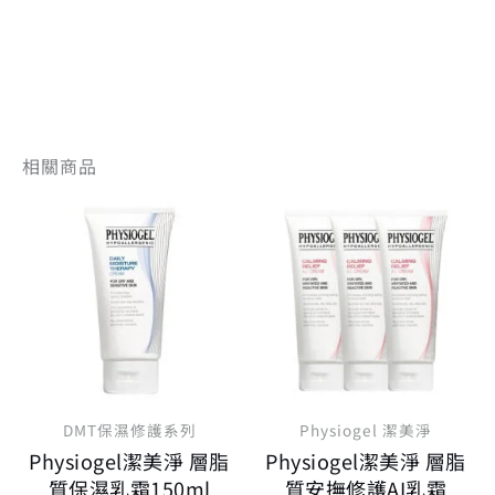
相關商品
原
目
原
目
始
前
始
前
價
價
價
價
格：
格：
格：
格
NT$ 999。
NT$ 799。
NT$ 3,300。
N
DMT保濕修護系列
Physiogel 潔美淨
Physiogel潔美淨 層脂
Physiogel潔美淨 層脂
質保濕乳霜150ml
質安撫修護AI乳霜