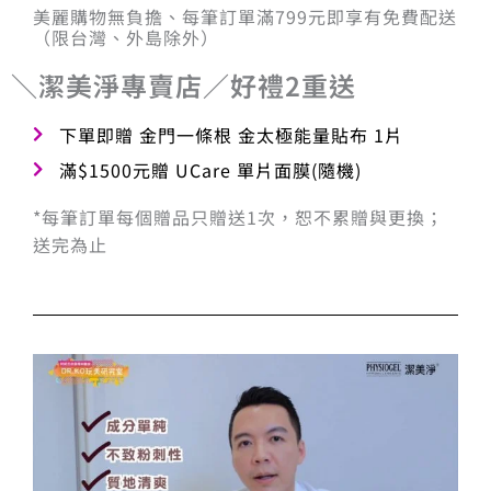
美麗購物無負擔、每筆訂單滿799元即享有免費配送
（限台灣、外島除外）
＼潔美淨專賣店／好禮2重送
下單即贈 金門一條根 金太極能量貼布 1片
滿$1500元贈 UCare 單片面膜(隨機)
*每筆訂單每個贈品只贈送1次，恕不累贈與更換；
送完為止