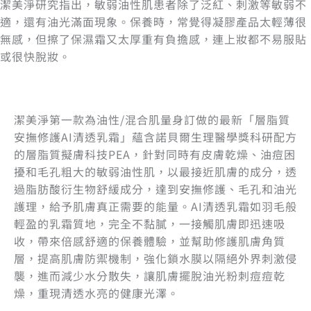
潔美淨研究指出，敏弱油性肌患者除了泛紅、刺激等敏弱不
適，還有油光滿面現象。保養時，常覺得凝膠產品太輕薄很
無感，但擦了保濕霜又太厚重有負擔感，連上妝都不易服貼
或很快脫妝。
潔美淨第一款為油性/混合肌量身訂做的最新「層脂質
安撫修護AI清透乳霜」蘊含諾貝爾生理醫學獎科研配方
的層脂質擬膚科技PEA，針對同時有皮膚乾燥、油痘困
擾和毛孔粗大的敏弱油性肌，以最接近肌膚的成分，透
過脂肪酸衍生物舒緩成分，達到安撫修護、毛孔和油光
護理，給予肌膚真正需要的能量。AI清透乳霜如羽毛般
輕盈的乳霜質地，完全不黏膩，一接觸肌膚即迅速吸
收，帶來倍感舒適的保養體驗，並幫助修護肌膚角質
層，提高肌膚防禦機制，強化鎖水膜以隔絕外界刺激侵
襲，進而減少水分散失，讓肌膚擺脫油光粉刺痘痘乾
燥，重現清透水亮的健康光澤。