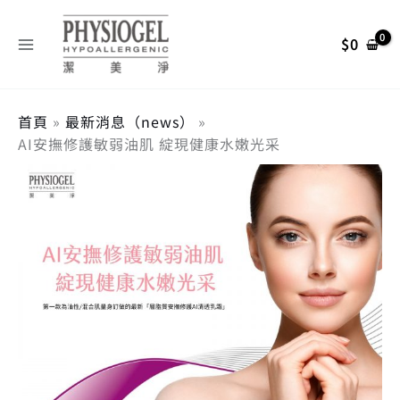
跳
搜
至
尋
$
0
主
關
要
內
鍵
容
首頁
最新消息（news）
字
AI安撫修護敏弱油肌 綻現健康水嫩光采
: