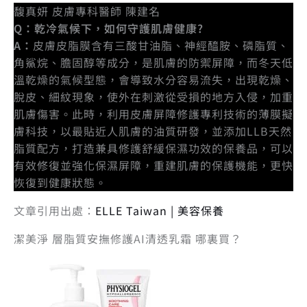
馥真妍 皮膚專科醫師 陳建名
Q：乾冷氣候下，如何守護肌膚健康?
A：
皮膚皮脂膜含有三酸甘油脂、神經醯胺、磷脂質、
角鯊烷、膽固醇等成分，是肌膚的防禦屏障，而冬天低
溫乾燥的氣候型態，會導致水分容易流失，出現乾燥、
脫皮、細紋現象，使外在刺激從受損的地方入侵，加重
肌膚傷害。此時，利用皮膚屏障修護專利技術的薄膜擬
膚科技，以最貼近人肌膚的油質研發，並添加LLB天然
脂質配方，打造兼具修護舒緩保濕功效的保養品，可以
有效修復並強化保濕屏障，重建肌膚的保護機能，更快
恢復到健康狀態。
文章引用出處：
ELLE Taiwan | 美容保養
潔美淨 層脂質安撫修護AI清透乳霜 哪裏買？