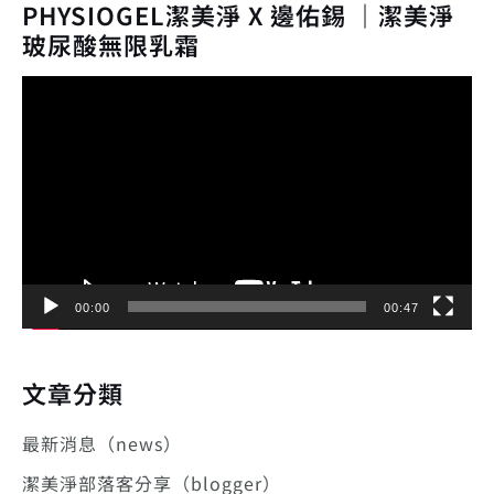
PHYSIOGEL潔美淨 X 邊佑錫 ｜潔美淨
玻尿酸無限乳霜
視
訊
播
放
器
00:00
00:47
文章分類
最新消息（news）
潔美淨部落客分享（blogger）