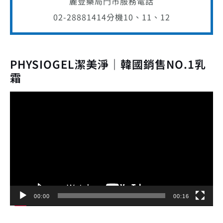
麗登藥局門市服務電話
02-28881414
分機10、11、12
PHYSIOGEL潔美淨｜韓國銷售NO.1乳
霜
視
訊
播
放
器
00:00
00:16