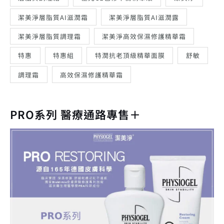
潔美淨層脂質AI滋潤霜
潔美淨層脂質AI滋潤露
潔美淨層脂質調理霜
潔美淨高效保濕修護精華霜
特惠
特惠組
特潤抗老頂級精華面膜
舒敏
調理霜
高效保濕修護精華霜
PRO系列 醫療通路專售＋