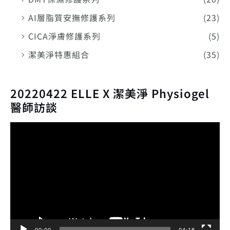
AI層脂質安撫修護系列
(23)
CICA淨膚修護系列
(5)
潔美淨特惠組合
(35)
20220422 ELLE X 潔美淨 Physiogel
醫師訪談
視
訊
播
放
器