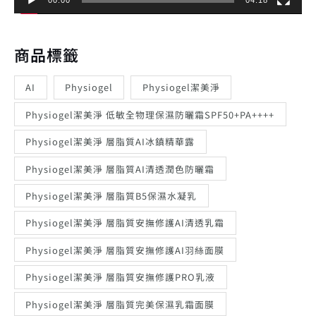
00:00
04:18
商品標籤
AI
Physiogel
Physiogel潔美淨
Physiogel潔美淨 低敏全物理保濕防曬霜SPF50+PA++++
Physiogel潔美淨 層脂質AI冰鎮精華露
Physiogel潔美淨 層脂質AI清透潤色防曬霜
Physiogel潔美淨 層脂質B5保濕水凝乳
Physiogel潔美淨 層脂質安撫修護AI清透乳霜
Physiogel潔美淨 層脂質安撫修護AI羽絲面膜
Physiogel潔美淨 層脂質安撫修護PRO乳液
Physiogel潔美淨 層脂質完美保濕乳霜面膜