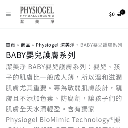
跳
搜
至
尋
$
0
主
關
要
內
鍵
容
字
首頁
商品
Physiogel 潔美淨
BABY嬰兒護膚系列
:
BABY嬰兒護膚系列
潔美淨 BABY嬰兒護膚系列：嬰兒、孩
子的肌膚比一般成人薄，所以溫和滋潤
肌膚尤其重要。專為敏弱肌膚設計，親
膚且不添加色素、防腐劑，讓孩子們的
肌膚全天水潤輕盈。含有獨家
Physiogel BioMimic Technology®擬