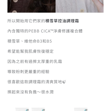
所以開始用它們家的
積雪草控油調理霜
內含獨特的PEBB CICA™淨膚修護複合體
積雪草、維他命B3和B5
希望能幫我肌膚恢復穩定
因為之前有過擦太厚重的乳霜
導致粉刺更嚴重的經驗
很喜歡這款調理霜的清爽質地🍃
擦起來沒有負擔～很水潤
原
目
原
目
始
前
始
前