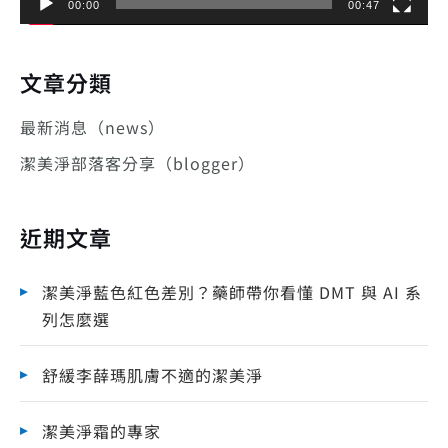
00:00
00:47
文章分類
最新消息（news）
潔美淨部落客分享（blogger）
近期文章
潔美淨藍色紅色差別？藥師帶你看懂 DMT 與 AI 系
列怎麼選
舒緩李薛瑪肌膚不適的潔美淨
潔美淨霜的專家