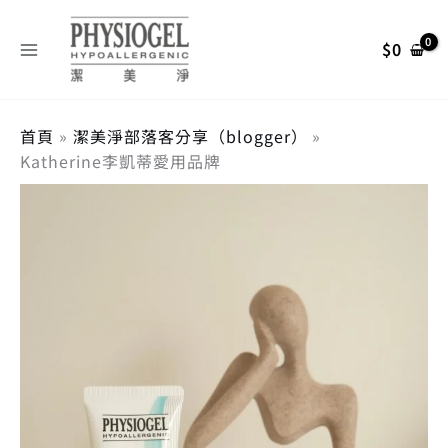
跳
搜
至
尋
$
0
主
關
要
內
鍵
容
首頁
潔美淨部落客分享（blogger）
字
Katherine李凱蒂愛用品牌
: