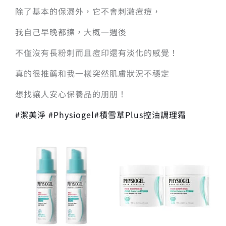
除了基本的保濕外，它不會刺激痘痘，
我自己早晚都擦，大概一週後
不僅沒有長粉刺而且痘印還有淡化的感覺！
真的很推薦和我一樣突然肌膚狀況不穩定
想找讓人安心保養品的朋朋！
#潔美淨
#Physiogel
#積雪草Plus控油調理霜
原
目
原
目
始
前
始
前
價
價
價
價
格：
格：
格：
格：
NT$ 2,200。
NT$ 1,672。
NT$ 2,400。
NT$ 1,824