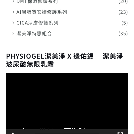
DMT保濕修護系列
(20)
AI層脂質安撫修護系列
(23)
CICA淨膚修護系列
(5)
潔美淨特惠組合
(35)
PHYSIOGEL潔美淨 X 邊佑錫 ｜潔美淨
玻尿酸無限乳霜
視
訊
播
放
器