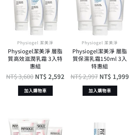
格：
格：
格：
格
NT$ 3,600。
NT$ 2,592。
NT$ 2,997。
N
Physiogel 潔美淨
Physiogel 潔美淨
Physiogel潔美淨 層脂
Physiogel潔美淨 層脂
質高效滋潤乳霜 3入特
質保濕乳霜150ml 3入
惠組
特惠組
NT$
3,600
NT$
2,592
NT$
2,997
NT$
1,999
加入購物車
加入購物車
原
目
原
目
始
前
始
前
價
價
價
價