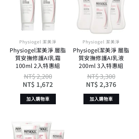
格：
格：
格：
格：
NT$ 2,200。
NT$ 1,672。
NT$ 3,
NT$ 2,
Physiogel 潔美淨
Physiogel 潔美淨
Physiogel潔美淨 層脂
Physiogel潔美淨 層脂
質安撫修護AI乳霜
質安撫修護AI乳液
100ml 2入特惠組
200ml 3入特惠組
NT$
2,200
NT$
3,300
NT$
1,672
NT$
2,376
加入購物車
加入購物車
原
目
始
前
價
價