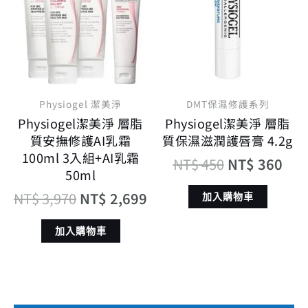
格：
格：
格：
格
NT$ 3,970。
NT$ 2,699。
NT$ 450。
NT$
Physiogel 潔美淨
DMT保濕修護系列
Physiogel潔美淨 層脂
Physiogel潔美淨 層脂
質安撫修護AI乳霜
質保濕滋潤護唇膏 4.2g
100ml 3入組+AI乳霜
NT$
450
NT$
360
50ml
NT$
3,970
NT$
2,699
加入購物車
加入購物車