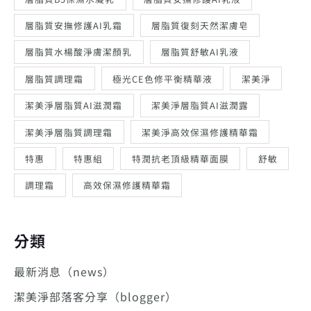
層脂質安撫修護AI乳霜
層脂質復刻天然潔膚皂
層脂質水楊酸淨膚潔顏乳
層脂質舒敏AI乳液
層脂質調理霜
極光CE色修平衡精華液
潔美淨
潔美淨層脂質AI滋潤霜
潔美淨層脂質AI滋潤露
潔美淨層脂質調理霜
潔美淨高效保濕修護精華霜
特惠
特惠組
特潤抗老頂級精華面膜
舒敏
調理霜
高效保濕修護精華霜
分類
最新消息（news）
潔美淨部落客分享（blogger）