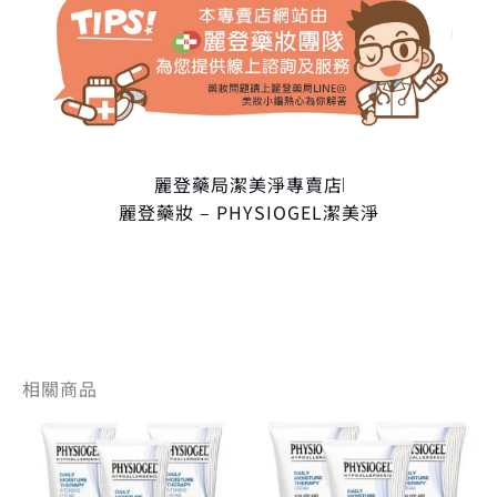
麗登藥局潔美淨專賣店
麗登藥妝 – PHYSIOGEL潔美淨
相關商品
原
目
原
目
始
前
始
前
價
價
價
價