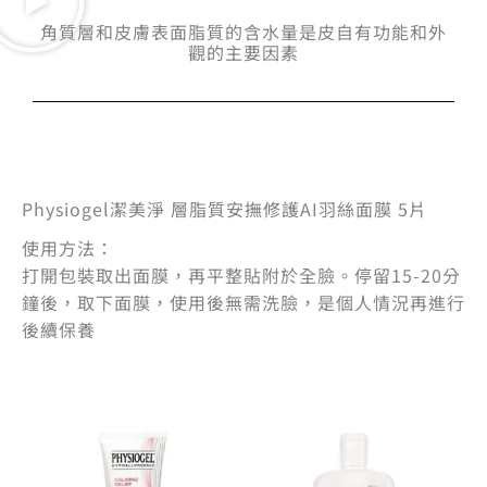
角質層和皮膚表面脂質的含水量是皮自有功能和外
觀的主要因素
Physiogel潔美淨 層脂質安撫修護AI羽絲面膜 5片
使用方法：
打開包裝取出面膜，再平整貼附於全臉。停留15-20分
鐘後，取下面膜，使用後無需洗臉，是個人情況再進行
後續保養
原
目
原
目
始
前
始
前
價
價
價
價