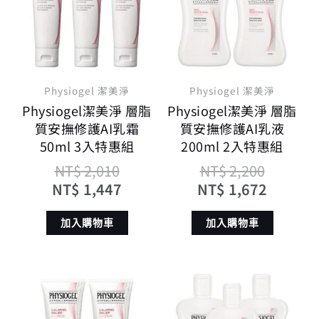
格：
格：
格：
格：
NT$ 2,010。
NT$ 1,447。
NT$ 2,
NT$ 1,
Physiogel 潔美淨
Physiogel 潔美淨
Physiogel潔美淨 層脂
Physiogel潔美淨 層脂
質安撫修護AI乳霜
質安撫修護AI乳液
50ml 3入特惠組
200ml 2入特惠組
NT$
2,010
NT$
2,200
NT$
1,447
NT$
1,672
加入購物車
加入購物車
原
目
原
目
始
前
始
前
價
價
價
價