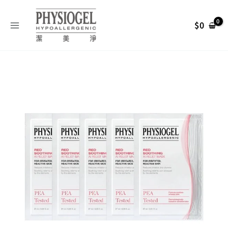
跳
搜
至
尋
$
0
主
關
要
內
鍵
容
字
原
目
:
始
前
價
價
格：
格：
NT$ 625。
NT$ 375。