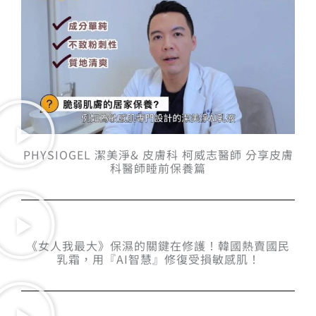
PHYSIOGEL 潔美淨& 皮膚科 柯威志醫師 分享皮膚
科醫師睡前保養篇
《女人我最大》保濕的關鍵在修護！韓國熱賣國民
乳霜，用『AI智慧』修復受損敏感肌！