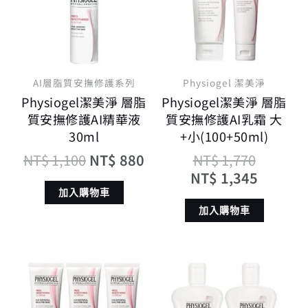
格：
格：
格：
格：
NT$ 1,100。
NT$ 880。
NT$ 1,
NT$ 1,
AI層脂質安撫修護系列
Physiogel 潔美淨
Physiogel潔美淨 層脂
Physiogel潔美淨 層脂
質安撫修護AI精華液
質安撫修護AI乳霜 大
30ml
+小(100+50ml)
NT$
1,100
NT$
880
NT$
1,770
NT$
1,345
加入購物車
加入購物車
原
目
原
目
始
前
始
前
價
價
價
價