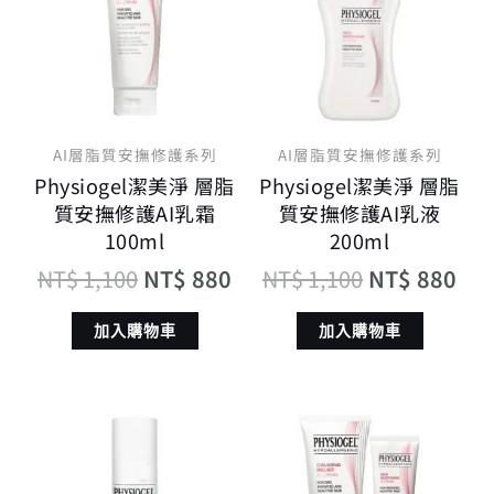
格：
格：
格：
格
NT$ 1,100。
NT$ 880。
NT$ 1,100
NT
AI層脂質安撫修護系列
AI層脂質安撫修護系列
Physiogel潔美淨 層脂
Physiogel潔美淨 層脂
質安撫修護AI乳霜
質安撫修護AI乳液
100ml
200ml
NT$
1,100
NT$
880
NT$
1,100
NT$
880
加入購物車
加入購物車
原
目
原
目
始
前
始
前
價
價
價
價