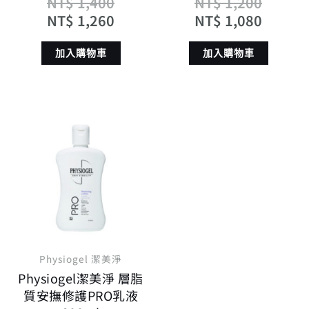
NT$
1,400
NT$
1,200
NT$
1,260
NT$
1,080
加入購物車
加入購物車
原
目
始
前
價
價
格：
格：
NT$ 1,200。
NT$ 1,080。
Physiogel 潔美淨
Physiogel潔美淨 層脂
質安撫修護PRO乳液