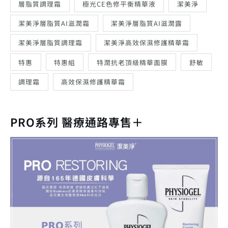
層脂質調理霜
極光CE色修平衡精華液
潔美淨
潔美淨層脂質AI滋潤霜
潔美淨層脂質AI滋潤露
潔美淨層脂質調理霜
潔美淨高效保濕修護精華霜
特惠
特惠組
特潤抗老頂級精華面膜
舒敏
調理霜
高效保濕修護精華霜
PRO系列 醫療通路專售＋