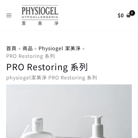
依
跳
搜
最
最
熱
至
銷
尋
$
0
低
高
度
主
排
關
價
價
要
序
內
鍵
格
格
容
字
首頁
商品
Physiogel 潔美淨
:
PRO Restoring 系列
PRO Restoring 系列
physiogel潔美淨 PRO Restoring 系列