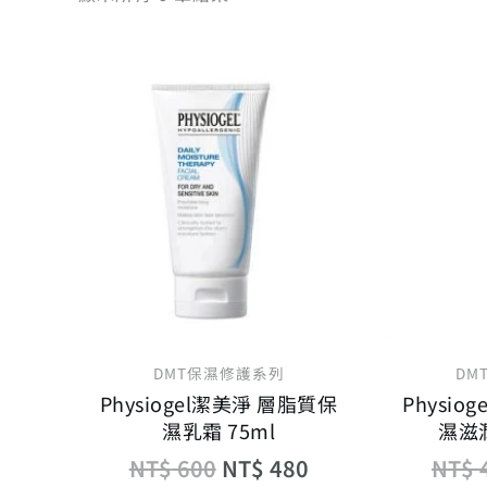
原
目
始
前
價
價
格：
格：
NT$ 600。
NT$ 480。
DMT保濕修護系列
DM
Physiogel潔美淨 層脂質保
Physio
濕乳霜 75ml
濕滋潤
NT$
600
NT$
480
NT$