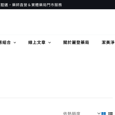
瘋狂送
，藥師直營＆實體藥局門市服務
惠組合
線上文章
關於麗登藥局
潔美淨