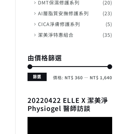
DMT保濕修護系列
(20)
AI層脂質安撫修護系列
(23)
CICA淨膚修護系列
(5)
潔美淨特惠組合
(35)
由價格篩選
篩選
價格:
NT$ 360
—
NT$ 1,640
20220422 ELLE X 潔美淨
Physiogel 醫師訪談
視
訊