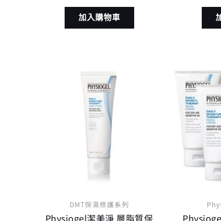
加入購物車
原
目
始
前
價
價
格：
格：
NT$ 450。
NT$ 360。
DMT保濕修護系列
Phy
Physiogel潔美淨 層脂質保
Physio