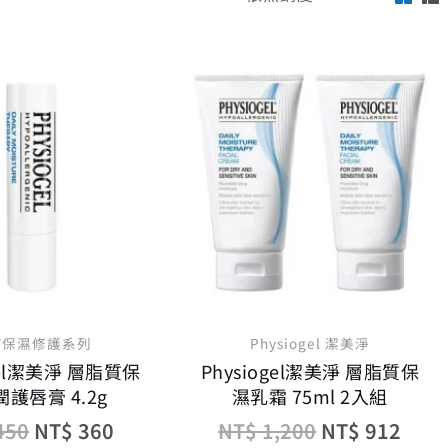
原
目
原
目
始
前
始
前
價
價
價
價
格：
格：
格：
格：
NT$ 450。
NT$ 360。
NT$ 1,200。
NT$
T保濕修護系列
Physiogel 潔美淨
gel潔美淨 層脂質保
Physiogel潔美淨 層脂質保
護唇膏 4.2g
濕乳霜 75ml 2入組
450
NT$
360
NT$
1,200
NT$
912