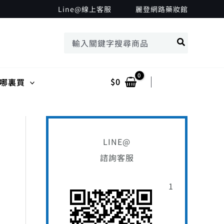
Line@線上客服
麗登網路藥妝館
搜
尋：
$
0
Log In
哪裏買
搜
最
最
尋
低
高
LINE@
關
諮詢客服
價
價
鍵
格
格
1
字
: