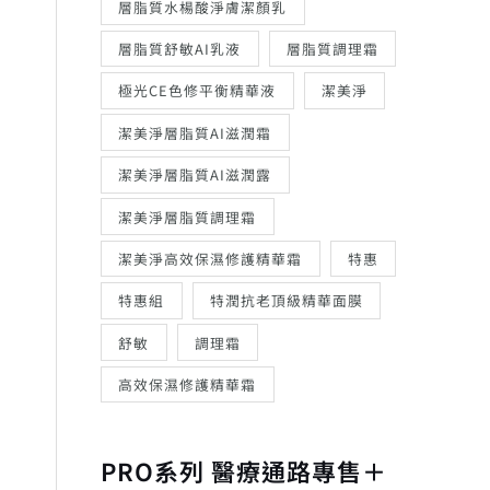
層脂質水楊酸淨膚潔顏乳
層脂質舒敏AI乳液
層脂質調理霜
極光CE色修平衡精華液
潔美淨
潔美淨層脂質AI滋潤霜
潔美淨層脂質AI滋潤露
潔美淨層脂質調理霜
潔美淨高效保濕修護精華霜
特惠
特惠組
特潤抗老頂級精華面膜
舒敏
調理霜
高效保濕修護精華霜
PRO系列 醫療通路專售＋