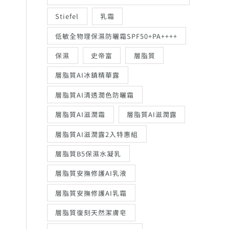
Stiefel
乳霜
低敏全物理保濕防曬霜SPF50+PA++++
保濕
史帝富
層脂質
層脂質AI冰鎮精華露
層脂質AI清透潤色防曬霜
層脂質AI滋潤霜
層脂質AI滋潤露
層脂質AI滋潤露2入特惠組
層脂質B5保濕水凝乳
層脂質安撫修護AI乳液
層脂質安撫修護AI乳霜
層脂質復刻天然潔膚皂