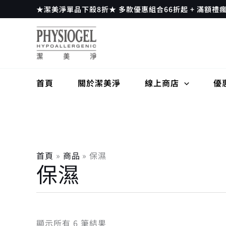
依
跳
★潔美淨單品下殺8折★ 多款優惠組合66折起 + 滿額禮
熱
至
銷
度
主
排
要
序
內
容
首頁
關於潔美淨
線上商店
優
首頁
商品
保濕
保濕
顯示所有 6 筆結果