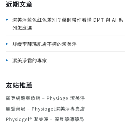
近期文章
潔美淨藍色紅色差別？藥師帶你看懂 DMT 與 AI 系
列怎麼選
舒緩李薛瑪肌膚不適的潔美淨
潔美淨霜的專家
友站推薦
麗登網路藥妝館 – Physiogel潔美淨
麗登藥局 – Physiogel潔美淨專賣店
Physiogel® 潔美淨 – 麗登藥師藥局