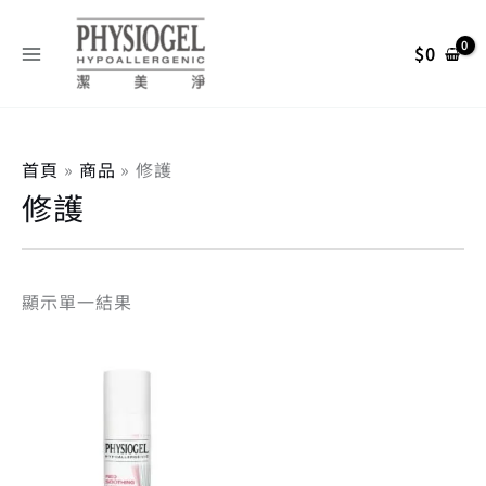
跳
搜
至
尋
$
0
主
關
要
內
鍵
容
字
首頁
商品
修護
:
修護
顯示單一結果
原
目
始
前
價
價
格：
格：
NT$ 1,100。
NT$ 880。