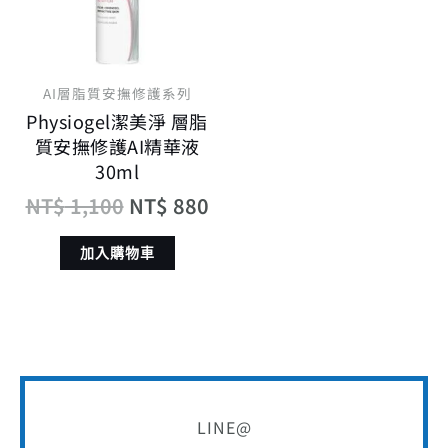
AI層脂質安撫修護系列
Physiogel潔美淨 層脂
質安撫修護AI精華液
30ml
NT$
1,100
NT$
880
加入購物車
LINE@