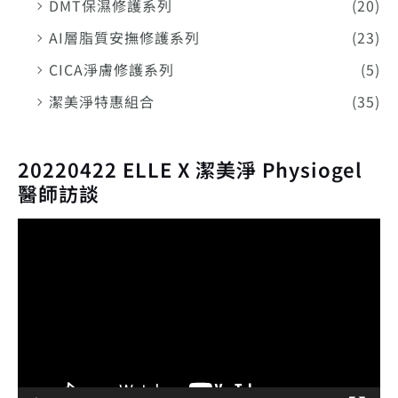
DMT保濕修護系列
(20)
AI層脂質安撫修護系列
(23)
CICA淨膚修護系列
(5)
潔美淨特惠組合
(35)
20220422 ELLE X 潔美淨 Physiogel
醫師訪談
視
訊
播
放
器