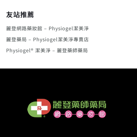
友站推薦
麗登網路藥妝館 – Physiogel潔美淨
麗登藥局 – Physiogel潔美淨專賣店
Physiogel® 潔美淨 – 麗登藥師藥局