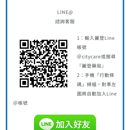
LINE@
諮詢客服
1：輸入麗登Line
帳號
＠citycare或搜尋
『麗登藥局』
2：手機「行動條
碼」掃描，對準左
圖將自動加入Line
＠帳號