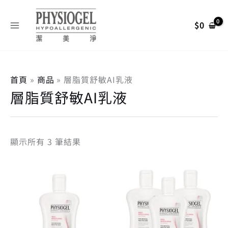
依
跳
搜
最
最
熱
至
銷
尋
$
0
低
高
度
主
排
關
價
價
要
序
內
鍵
格
格
容
字
首頁
商品
層脂質舒敏AI乳液
:
層脂質舒敏AI乳液
顯示所有 3 筆結果
原
目
原
目
始
前
始
前
價
價
價
價
格：
格：
格：
格：
NT$ 1,100。
NT$ 880。
NT$ 3
NT$ 2