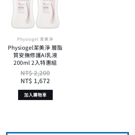
格：
格：
NT$ 2,200。
NT$ 1,672。
Physiogel 潔美淨
Physiogel潔美淨 層脂
質安撫修護AI乳液
200ml 2入特惠組
NT$
2,200
NT$
1,672
加入購物車