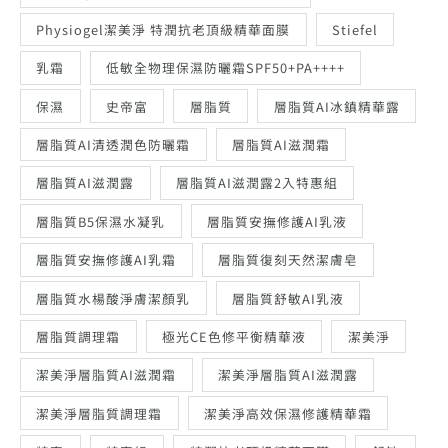
Physiogel潔美淨 特潤抗老頂級精華面膜
Stiefel
乳霜
低敏全物理保濕防曬霜SPF50+PA++++
保濕
史帝富
層脂質
層脂質AI冰鎮精華露
層脂質AI清透潤色防曬霜
層脂質AI滋潤霜
層脂質AI滋潤露
層脂質AI滋潤露2入特惠組
層脂質B5保濕水凝乳
層脂質安撫修護AI乳液
層脂質安撫修護AI乳霜
層脂質復刻天然潔膚皂
層脂質水楊酸淨膚潔顏乳
層脂質舒敏AI乳液
層脂質調理霜
極光CE色修平衡精華液
潔美淨
潔美淨層脂質AI滋潤霜
潔美淨層脂質AI滋潤露
潔美淨層脂質調理霜
潔美淨高效保濕修護精華霜