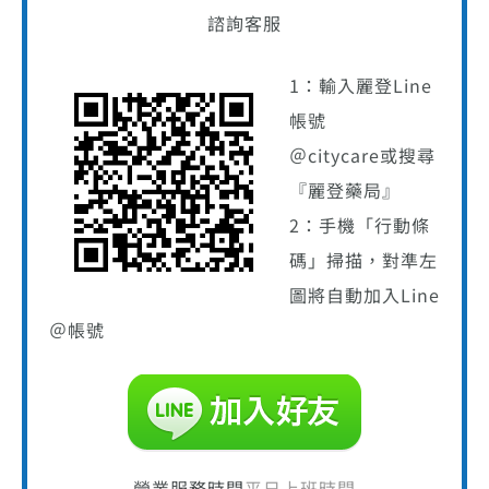
諮詢客服
1：輸入麗登Line
帳號
＠citycare或搜尋
『麗登藥局』
2：手機「行動條
碼」掃描，對準左
圖將自動加入Line
＠帳號
營業服務時間
平日上班時間