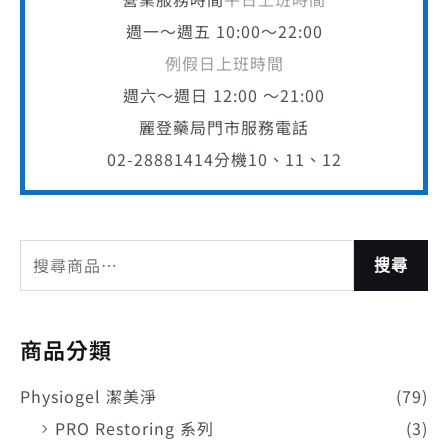
週一～週五 10:00～22:00
例假日上班時間
週六～週日 12:00 ～21:00
麗登藥局門市服務電話
02-28881414
分機10、11、12
搜尋
商品分類
Physiogel 潔美淨
(79)
PRO Restoring 系列
(3)