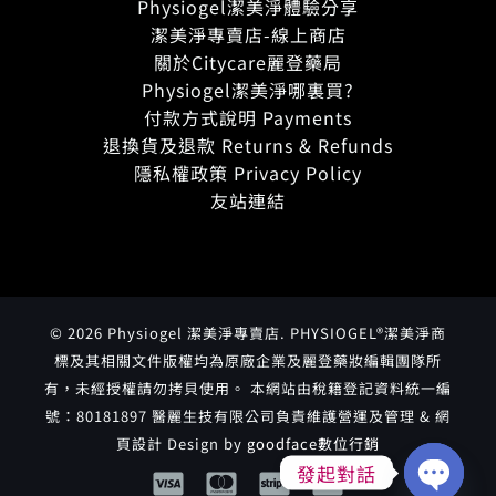
Physiogel潔美淨體驗分享
潔美淨專賣店-線上商店
關於Citycare麗登藥局
Physiogel潔美淨哪裏買?
付款方式說明 Payments
退換貨及退款 Returns & Refunds
隱私權政策 Privacy Policy
友站連結
© 2026 Physiogel 潔美淨專賣店. PHYSIOGEL®潔美淨商
標及其相關文件版權均為原廠企業及麗登藥妝編輯團隊所
有，未經授權請勿拷貝使用。 本網站由稅籍登記資料統一編
號：80181897 醫麗生技有限公司負責維護營運及管理 & 網
頁設計 Design by
goodface數位行銷
發起對話