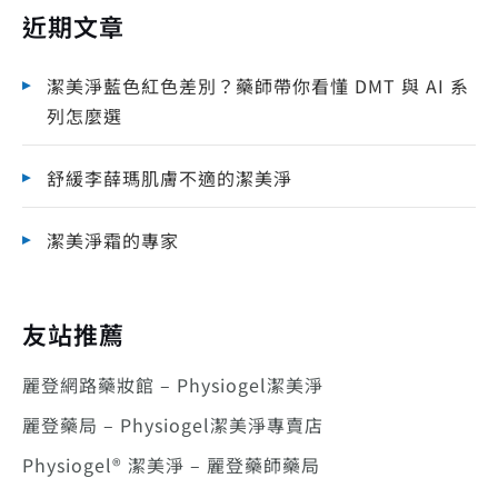
近期文章
潔美淨藍色紅色差別？藥師帶你看懂 DMT 與 AI 系
列怎麼選
舒緩李薛瑪肌膚不適的潔美淨
潔美淨霜的專家
友站推薦
麗登網路藥妝館 – Physiogel潔美淨
麗登藥局 – Physiogel潔美淨專賣店
Physiogel® 潔美淨 – 麗登藥師藥局