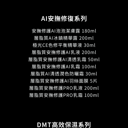
AI安撫修復系列
安撫修護AI泡泡潔膚露 180ml
層脂質AI冰鎮精華露 200ml
極光CE色修平衡精華液 30ml
層脂質安撫修護AI乳液 200ml
層脂質安撫修護AI清透乳霜 50ml
層脂質安撫修護AI乳霜 100ml
層脂質AI清透潤色防曬霜 30ml
層脂質安撫修護AI羽絲面膜 5片
層脂質安撫修護PRO乳液 200ml
層脂質安撫修護PRO乳霜 100ml
DMT高效保濕系列