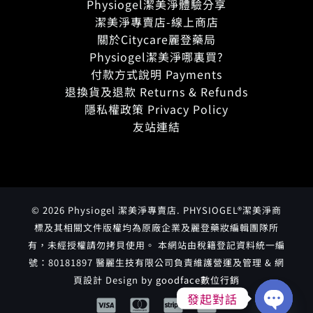
Physiogel潔美淨體驗分享
潔美淨專賣店-線上商店
關於Citycare麗登藥局
Physiogel潔美淨哪裏買?
付款方式說明 Payments
退換貨及退款 Returns & Refunds
隱私權政策 Privacy Policy
友站連結
© 2026 Physiogel 潔美淨專賣店. PHYSIOGEL®潔美淨商
標及其相關文件版權均為原廠企業及麗登藥妝編輯團隊所
有，未經授權請勿拷貝使用。 本網站由稅籍登記資料統一編
號：80181897 醫麗生技有限公司負責維護營運及管理 & 網
頁設計 Design by
goodface數位行銷
發起對話