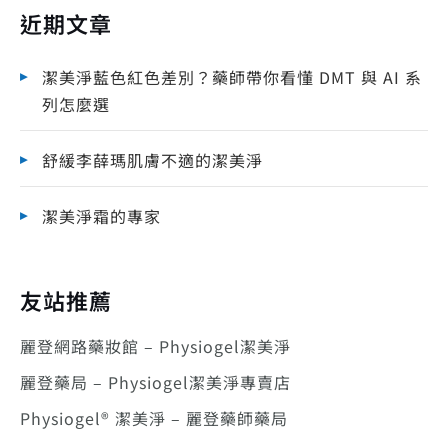
近期文章
潔美淨藍色紅色差別？藥師帶你看懂 DMT 與 AI 系
列怎麼選
舒緩李薛瑪肌膚不適的潔美淨
潔美淨霜的專家
友站推薦
麗登網路藥妝館 – Physiogel潔美淨
麗登藥局 – Physiogel潔美淨專賣店
Physiogel® 潔美淨 – 麗登藥師藥局