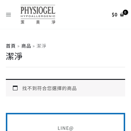
跳
搜
至
尋
$
0
主
關
要
內
鍵
容
字
首頁
商品
潔淨
:
潔淨
找不到符合您選擇的商品
LINE@