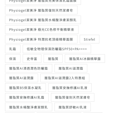
Physiogel潔美淨 層脂質完美保濕乳霜面膜
Physiogel潔美淨 層脂質復刻天然潔膚皂
Physiogel潔美淨 層脂質水楊酸淨膚潔顏乳
Physiogel潔美淨 極光CE色修平衡精華液
Physiogel潔美淨 特潤抗老頂級精華面膜
Stiefel
乳霜
低敏全物理保濕防曬霜SPF50+PA++++
保濕
史帝富
層脂質
層脂質AI冰鎮精華露
層脂質AI清透潤色防曬霜
層脂質AI滋潤霜
層脂質AI滋潤露
層脂質AI滋潤露2入特惠組
層脂質B5保濕水凝乳
層脂質安撫修護AI乳液
層脂質安撫修護AI乳霜
層脂質復刻天然潔膚皂
層脂質水楊酸淨膚潔顏乳
層脂質舒敏AI乳液