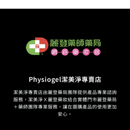
Physiogel潔美淨專賣店
潔美淨專賣店由麗登藥局團隊提供產品專業諮詢
服務，潔美淨Ｘ麗登藥妝結合實體門市麗登藥局
＋藥師團隊專業服務，讓在選購產品的使用更加
安心。