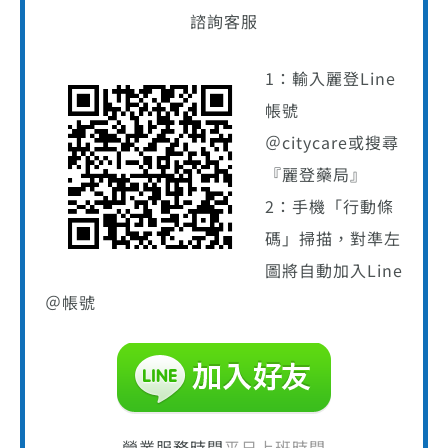
諮詢客服
1：輸入麗登Line
帳號
＠citycare或搜尋
『麗登藥局』
2：手機「行動條
碼」掃描，對準左
圖將自動加入Line
＠帳號
營業服務時間
平日上班時間