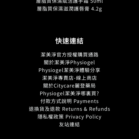
層脂質保濕賦活護手霜 50ml
層脂質保濕滋潤護唇膏 4.2g
快速連結
潔美淨官方授權購買通路
關於潔美淨Physiogel
Physiogel潔美淨體驗分享
潔美淨專賣店-線上商店
關於Citycare麗登藥局
Physiogel潔美淨哪裏買?
付款方式說明 Payments
退換貨及退款 Returns & Refunds
隱私權政策 Privacy Policy
友站連結