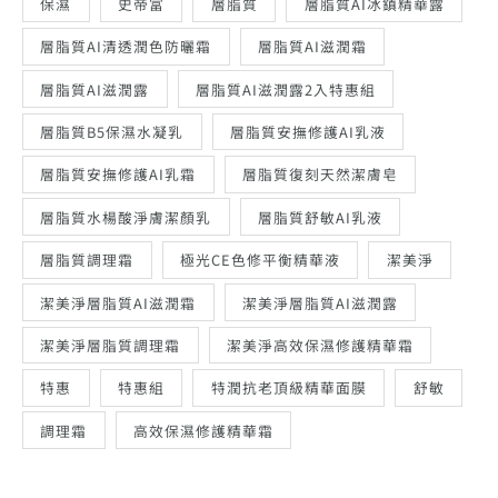
保濕
史帝富
層脂質
層脂質AI冰鎮精華露
層脂質AI清透潤色防曬霜
層脂質AI滋潤霜
層脂質AI滋潤露
層脂質AI滋潤露2入特惠組
層脂質B5保濕水凝乳
層脂質安撫修護AI乳液
層脂質安撫修護AI乳霜
層脂質復刻天然潔膚皂
層脂質水楊酸淨膚潔顏乳
層脂質舒敏AI乳液
層脂質調理霜
極光CE色修平衡精華液
潔美淨
潔美淨層脂質AI滋潤霜
潔美淨層脂質AI滋潤露
潔美淨層脂質調理霜
潔美淨高效保濕修護精華霜
特惠
特惠組
特潤抗老頂級精華面膜
舒敏
調理霜
高效保濕修護精華霜