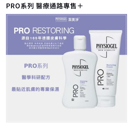
PRO系列 醫療通路專售＋