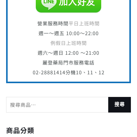
營業服務時間
平日上班時間
週一～週五 10:00～22:00
例假日上班時間
週六～週日 12:00 ～21:00
麗登藥局門市服務電話
02-28881414
分機10、11、12
搜尋
商品分類