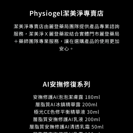
Physiogel潔美淨專賣店
潔美淨專賣店由麗登藥局團隊提供產品專業諮詢
服務，潔美淨Ｘ麗登藥妝結合實體門市麗登藥局
＋藥師團隊專業服務，讓在選購產品的使用更加
安心。
AI安撫修復系列
安撫修護AI泡泡潔膚露 180ml
層脂質AI冰鎮精華露 200ml
極光CE色修平衡精華液 30ml
層脂質安撫修護AI乳液 200ml
層脂質安撫修護AI清透乳霜 50ml