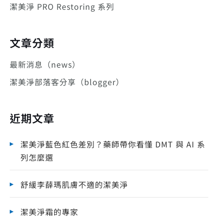
潔美淨 PRO Restoring 系列
文章分類
最新消息（news）
潔美淨部落客分享（blogger）
近期文章
潔美淨藍色紅色差別？藥師帶你看懂 DMT 與 AI 系
列怎麼選
舒緩李薛瑪肌膚不適的潔美淨
潔美淨霜的專家