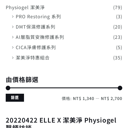
Physiogel 潔美淨
(79)
PRO Restoring 系列
(3)
DMT保濕修護系列
(20)
AI層脂質安撫修護系列
(23)
CICA淨膚修護系列
(5)
潔美淨特惠組合
(35)
由價格篩選
篩選
價格:
NT$ 1,340
—
NT$ 2,700
20220422 ELLE X 潔美淨 Physiogel
醫師訪談