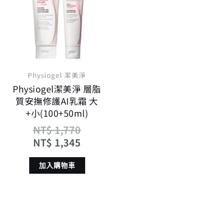
價
價
格：
格：
NT$ 1,770。
NT$ 1,345。
Physiogel 潔美淨
Physiogel潔美淨 層脂
質安撫修護AI乳霜 大
+小(100+50ml)
NT$
1,770
NT$
1,345
加入購物車