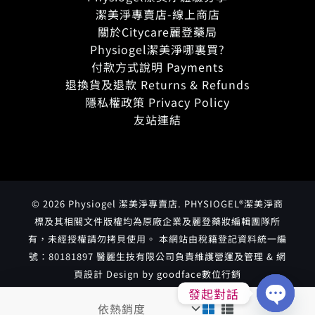
潔美淨專賣店-線上商店
關於Citycare麗登藥局
Physiogel潔美淨哪裏買?
付款方式說明 Payments
退換貨及退款 Returns & Refunds
隱私權政策 Privacy Policy
友站連結
© 2026 Physiogel 潔美淨專賣店. PHYSIOGEL®潔美淨商
標及其相關文件版權均為原廠企業及麗登藥妝編輯團隊所
有，未經授權請勿拷貝使用。 本網站由稅籍登記資料統一編
號：80181897 醫麗生技有限公司負責維護營運及管理 & 網
頁設計 Design by
goodface數位行銷
發起對話