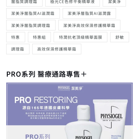
層脂質調理霜
極光CE色修平衡精華液
潔美淨
潔美淨層脂質AI滋潤霜
潔美淨層脂質AI滋潤露
潔美淨層脂質調理霜
潔美淨高效保濕修護精華霜
特惠
特惠組
特潤抗老頂級精華面膜
舒敏
調理霜
高效保濕修護精華霜
PRO系列 醫療通路專售＋