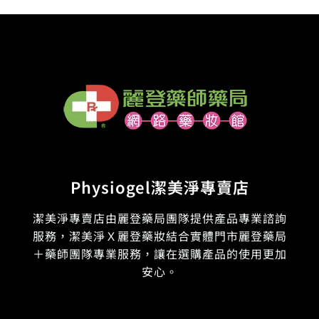
Physiogel潔美淨專賣店
潔美淨專賣店由麗登藥局團隊提供產品專業諮詢
服務，潔美淨Ｘ麗登藥妝結合實體門市麗登藥局
＋藥師團隊專業服務，讓在選購產品的使用更加
安心。