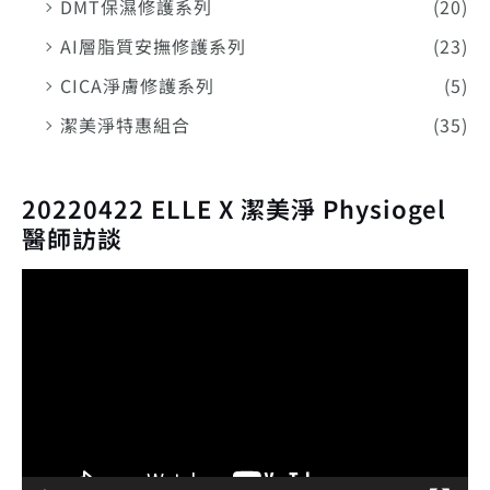
DMT保濕修護系列
(20)
AI層脂質安撫修護系列
(23)
CICA淨膚修護系列
(5)
潔美淨特惠組合
(35)
20220422 ELLE X 潔美淨 Physiogel
醫師訪談
視
訊
播
放
器