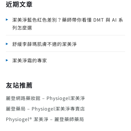
近期文章
潔美淨藍色紅色差別？藥師帶你看懂 DMT 與 AI 系
列怎麼選
舒緩李薛瑪肌膚不適的潔美淨
潔美淨霜的專家
友站推薦
麗登網路藥妝館 – Physiogel潔美淨
麗登藥局 – Physiogel潔美淨專賣店
Physiogel® 潔美淨 – 麗登藥師藥局