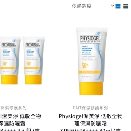
原
目
原
目
始
前
始
前
價
價
價
價
格：
格：
格：
格：
NT$ 2,400。
NT$ 1,728。
NT$ 800。
NT$ 
T保濕修護系列
DMT保濕修護系列
gel潔美淨 低敏全物
Physiogel潔美淨 低敏全物
保濕防曬霜
理保濕防曬霜
PA++++ 3入組 (末
SPF50+PA++++ 40ml (末