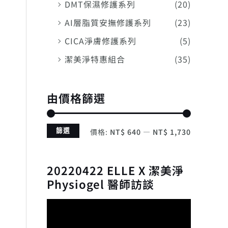
DMT保濕修護系列
(20)
AI層脂質安撫修護系列
(23)
CICA淨膚修護系列
(5)
潔美淨特惠組合
(35)
由價格篩選
篩選
價格:
NT$ 640
—
NT$ 1,730
20220422 ELLE X 潔美淨
Physiogel 醫師訪談
視
訊