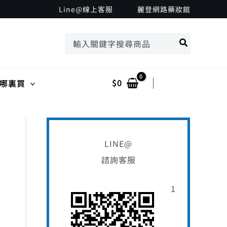
Line@線上客服
麗登網路藥妝館
搜
尋：
$
0
Log In
哪裏買
搜
最
最
尋
低
高
LINE@
關
諮詢客服
價
價
鍵
格
格
1
字
: