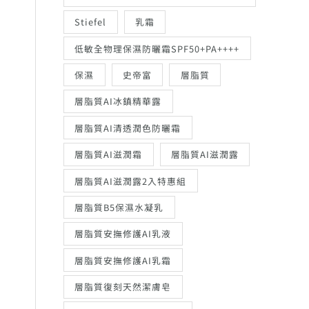
Stiefel
乳霜
低敏全物理保濕防曬霜SPF50+PA++++
保濕
史帝富
層脂質
層脂質AI冰鎮精華露
層脂質AI清透潤色防曬霜
層脂質AI滋潤霜
層脂質AI滋潤露
層脂質AI滋潤露2入特惠組
層脂質B5保濕水凝乳
層脂質安撫修護AI乳液
層脂質安撫修護AI乳霜
層脂質復刻天然潔膚皂