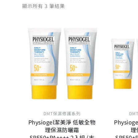
顯示所有 3 筆結果
原
目
始
前
價
價
格：
格：
NT$ 1,600。
NT$ 1,216。
DMT保濕修護系列
DM
Physiogel潔美淨 低敏全物
Physio
理保濕防曬霜
理
SPF50+PA++++ 2入組 (末
SPF50+