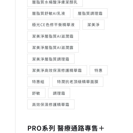
層脂質水楊酸淨膚潔顏乳
層脂質舒敏AI乳液
層脂質調理霜
極光CE色修平衡精華液
潔美淨
潔美淨層脂質AI滋潤霜
潔美淨層脂質AI滋潤露
潔美淨層脂質調理霜
潔美淨高效保濕修護精華霜
特惠
特惠組
特潤抗老頂級精華面膜
舒敏
調理霜
高效保濕修護精華霜
PRO系列 醫療通路專售＋