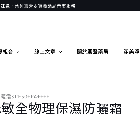
瘋狂送
，藥師直營＆實體藥局門市服務
惠組合
線上文章
關於麗登藥局
潔美淨
霜SPF50+PA++++
淨 低敏全物理保濕防曬霜