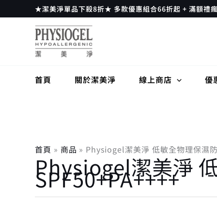
依
跳
★潔美淨單品下殺8折★ 多款優惠組合66折起 + 滿額禮
熱
至
銷
度
主
排
要
序
內
容
首頁
關於潔美淨
線上商店
優
首頁
商品
Physiogel潔美淨 低敏全物理保濕防曬
Physiogel潔美
SPF50+PA++++