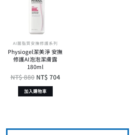
格：
格：
NT$ 880。
NT$ 704。
AI層脂質安撫修護系列
Physiogel潔美淨 安撫
修護AI泡泡潔膚露
180ml
NT$
880
NT$
704
加入購物車