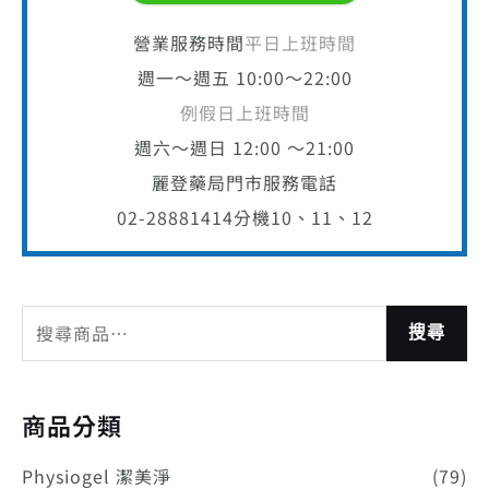
營業服務時間
平日上班時間
週一～週五 10:00～22:00
例假日上班時間
週六～週日 12:00 ～21:00
麗登藥局門市服務電話
02-28881414
分機10、11、12
搜尋
商品分類
Physiogel 潔美淨
(79)