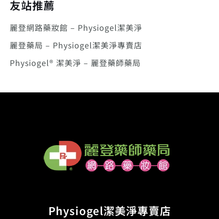
友站推薦
麗登網路藥妝館 – Physiogel潔美淨
麗登藥局 – Physiogel潔美淨專賣店
Physiogel® 潔美淨 – 麗登藥師藥局
Physiogel潔美淨專賣店