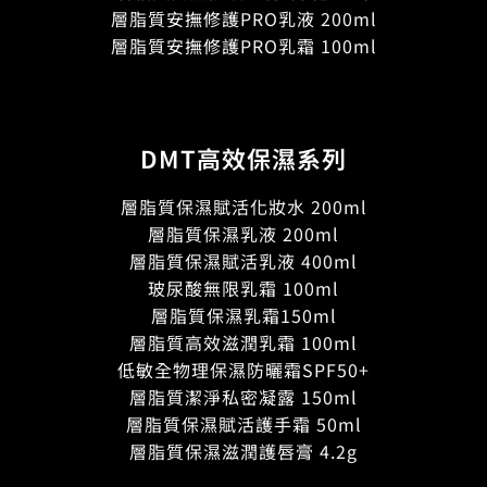
層脂質安撫修護PRO乳液 200ml
層脂質安撫修護PRO乳霜 100ml
DMT高效保濕系列
層脂質保濕賦活化妝水 200ml
層脂質保濕乳液 200ml
層脂質保濕賦活乳液 400ml
玻尿酸無限乳霜 100ml
層脂質保濕乳霜150ml
層脂質高效滋潤乳霜 100ml
低敏全物理保濕防曬霜SPF50+
層脂質潔淨私密凝露 150ml
層脂質保濕賦活護手霜 50ml
層脂質保濕滋潤護唇膏 4.2g