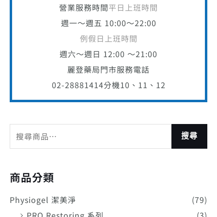
營業服務時間
平日上班時間
週一～週五 10:00～22:00
例假日上班時間
週六～週日 12:00 ～21:00
麗登藥局門市服務電話
02-28881414
分機10、11、12
搜尋
商品分類
Physiogel 潔美淨
(79)
PRO Restoring 系列
(3)