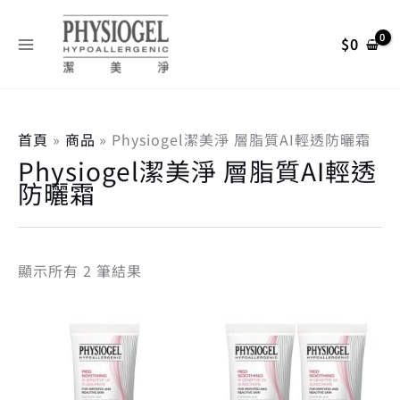
依
跳
搜
最
最
熱
至
銷
尋
$
0
低
高
度
主
排
關
價
價
要
序
內
鍵
格
格
容
字
首頁
商品
Physiogel潔美淨 層脂質AI輕透防曬霜
:
Physiogel潔美淨 層脂質AI輕透
防曬霜
顯示所有 2 筆結果
原
目
原
目
始
前
始
前
價
價
價
價
格：
格：
格：
格：