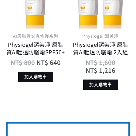
NT$ 800。
NT$ 640。
NT$ 1
NT$ 1
AI層脂質安撫修護系列
Physiogel 潔美淨
Physiogel潔美淨 層脂
Physiogel潔美淨 層脂
質AI輕透防曬霜SPF50+
質AI輕透防曬霜 2入組
NT$
800
NT$
640
NT$
1,600
NT$
1,216
加入購物車
加入購物車