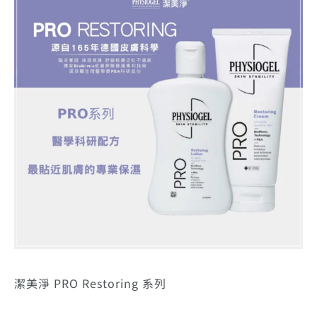
潔美淨 PRO Restoring 系列