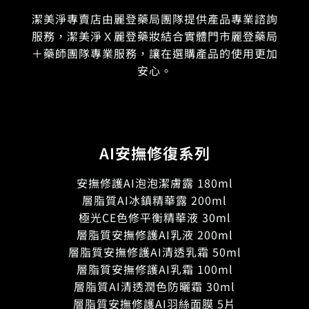
潔美淨專賣店由麗登藥局團隊提供產品專業諮詢
服務，潔美淨Ｘ麗登藥妝結合實體門市麗登藥局
＋藥師團隊專業服務，讓在選購產品的使用更加
安心。
AI安撫修復系列
安撫修護AI泡泡潔膚露 180ml
層脂質AI冰鎮精華露 200ml
極光CE色修平衡精華液 30ml
層脂質安撫修護AI乳液 200ml
層脂質安撫修護AI清透乳霜 50ml
層脂質安撫修護AI乳霜 100ml
層脂質AI清透潤色防曬霜 30ml
層脂質安撫修護AI羽絲面膜 5片