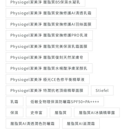
Physiogel潔美淨 層脂質B5保濕水凝乳
Physiogel潔美淨 層脂質安撫修護AI清透乳霜
Physiogel潔美淨 層脂質安撫修護AI羽絲面膜
Physiogel潔美淨 層脂質安撫修護PRO乳液
Physiogel潔美淨 層脂質完美保濕乳霜面膜
Physiogel潔美淨 層脂質復刻天然潔膚皂
Physiogel潔美淨 層脂質水楊酸淨膚潔顏乳
Physiogel潔美淨 極光CE色修平衡精華液
Physiogel潔美淨 特潤抗老頂級精華面膜
Stiefel
乳霜
低敏全物理保濕防曬霜SPF50+PA++++
保濕
史帝富
層脂質
層脂質AI冰鎮精華露
層脂質AI清透潤色防曬霜
層脂質AI滋潤霜