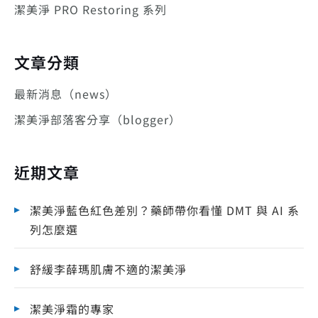
潔美淨 PRO Restoring 系列
文章分類
最新消息（news）
潔美淨部落客分享（blogger）
近期文章
潔美淨藍色紅色差別？藥師帶你看懂 DMT 與 AI 系
列怎麼選
舒緩李薛瑪肌膚不適的潔美淨
潔美淨霜的專家