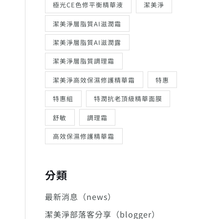
極光CE色修平衡精華液
潔美淨
潔美淨層脂質AI滋潤霜
潔美淨層脂質AI滋潤露
潔美淨層脂質調理霜
潔美淨高效保濕修護精華霜
特惠
特惠組
特潤抗老頂級精華面膜
舒敏
調理霜
高效保濕修護精華霜
分類
最新消息（news）
潔美淨部落客分享（blogger）