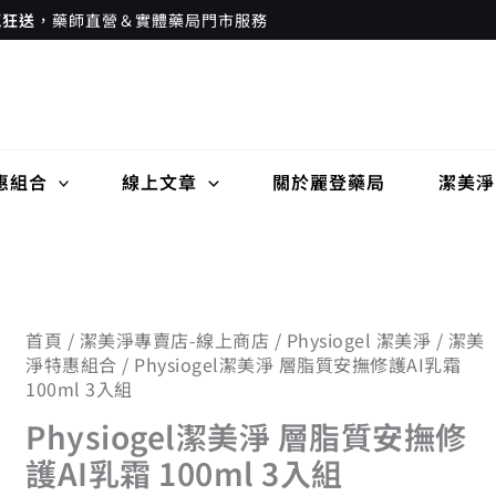
瘋狂送
，藥師直營＆實體藥局門市服務
惠組合
線上文章
關於麗登藥局
潔美淨
Physiogel
首頁
/
潔美淨專賣店-線上商店
/
Physiogel 潔美淨
/
潔美
原
目
淨特惠組合
/ Physiogel潔美淨 層脂質安撫修護AI乳霜
潔
100ml 3入組
美
始
前
淨
Physiogel潔美淨 層脂質安撫修
層
價
價
護AI乳霜 100ml 3入組
脂