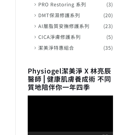
PRO Restoring 系列
(3)
DMT保濕修護系列
(20)
AI層脂質安撫修護系列
(23)
CICA淨膚修護系列
(5)
潔美淨特惠組合
(35)
Physiogel潔美淨 X 林亮辰
醫師⎪健康肌膚養成術 不同
質地陪伴你一年四季
視
訊
播
放