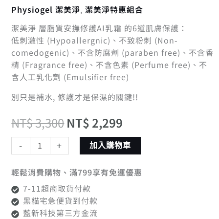
質
格：
格：
Physiogel 潔美淨
,
潔美淨特惠組合
安
潔美淨 層脂質安撫修護AI乳霜 的6道肌膚保護：
NT$ 3,300。
NT$ 2,299。
撫
低刺激性 (Hypoallergnic)、不致粉刺 (Non-
修
comedogenic)、不含防腐劑 (paraben free)、不含香
護
精 (Fragrance free)、不含色素 (Perfume free)、不
AI
含人工乳化劑 (Emulsifier free)
乳
霜
別只是補水, 修護才是保濕的關鍵!!
100ml
3
NT$
3,300
NT$
2,299
入
組
-
+
加入購物車
數
量
輕鬆消費購物、滿799享有免運優惠
7-11超商取貨付款
黑貓宅急便貨到付款
藍新科技第三方金流