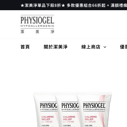
跳
★潔美淨單品下殺8折★ 多款優惠組合66折起 + 滿額禮
至
主
要
內
容
首頁
關於潔美淨
線上商店
優