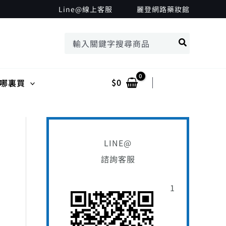
搜
Line@線上客服
麗登網路藥妝館
尋
搜
關
尋：
鍵
字
$
0
Log In
哪裏買
:
LINE@
諮詢客服
1