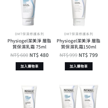
格：
格：
格：
格：
NT$ 600。
NT$ 480。
NT$ 999。
NT$
DMT保濕修護系列
DMT保濕修護系列
Physiogel潔美淨 層脂
Physiogel潔美淨 層脂
質保濕乳霜 75ml
質保濕乳霜150ml
NT$
600
NT$
480
NT$
999
NT$
799
加入購物車
加入購物車
原
目
原
目
始
前
始
前
價
價
價
價
格：
格：
格：
格：