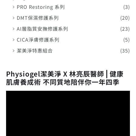
PRO Restoring 系列
(3)
DMT保濕修護系列
(20)
AI層脂質安撫修護系列
(23)
CICA淨膚修護系列
(5)
潔美淨特惠組合
(35)
Physiogel潔美淨 X 林亮辰醫師⎪健康
肌膚養成術 不同質地陪伴你一年四季
視
訊
播
放
器