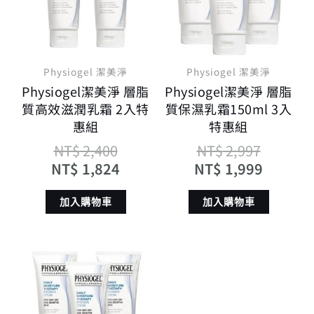
NT$ 2,400。
NT$ 1,824。
NT$ 2,
NT$ 1,
Physiogel 潔美淨
Physiogel 潔美淨
Physiogel潔美淨 層脂
Physiogel潔美淨 層脂
質高效滋潤乳霜 2入特
質保濕乳霜150ml 3入
惠組
特惠組
NT$
2,400
NT$
2,997
NT$
1,824
NT$
1,999
加入購物車
加入購物車
原
目
始
前
價
價
格：
格：