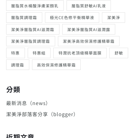
層脂質水楊酸淨膚潔顏乳
層脂質舒敏AI乳液
層脂質調理霜
極光CE色修平衡精華液
潔美淨
潔美淨層脂質AI滋潤霜
潔美淨層脂質AI滋潤露
潔美淨層脂質調理霜
潔美淨高效保濕修護精華霜
特惠
特惠組
特潤抗老頂級精華面膜
舒敏
調理霜
高效保濕修護精華霜
分類
最新消息（news）
潔美淨部落客分享（blogger）
近期文章