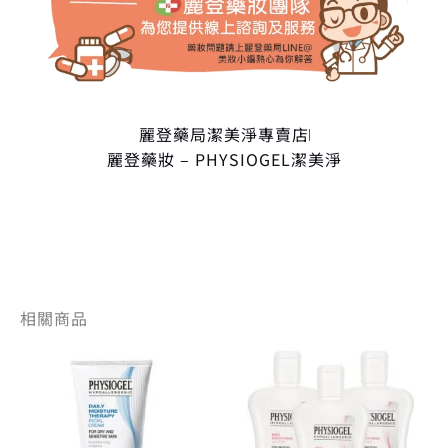
麗登藥局潔美淨專賣店
麗登藥妝 – PHYSIOGEL潔美淨
相關商品
原
目
原
目
始
前
始
前
價
價
價
價
格：
格：
格：
格