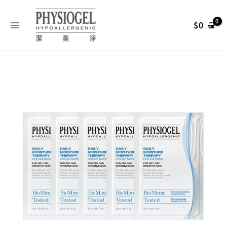
跳
搜
至
尋
$
0
主
關
要
內
鍵
容
字
原
目
:
始
前
價
價
格：
格：
NT$ 625。
NT$ 375。