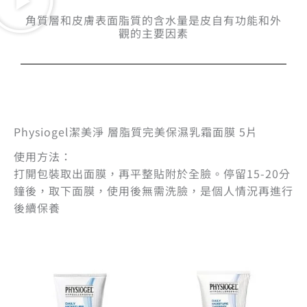
角質層和皮膚表面脂質的含水量是皮自有功能和外
觀的主要因素
Physiogel潔美淨 層脂質完美保濕乳霜面膜 5片
使用方法：
打開包裝取出面膜，再平整貼附於全臉。停留15-20分
鐘後，取下面膜，使用後無需洗臉，是個人情況再進行
後續保養
原
目
原
目
始
前
始
前
價
價
價
價