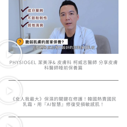
PHYSIOGEL 潔美淨& 皮膚科 柯威志醫師 分享皮膚
科醫師睡前保養篇
《女人我最大》保濕的關鍵在修護！韓國熱賣國民
乳霜，用『AI智慧』修復受損敏感肌！