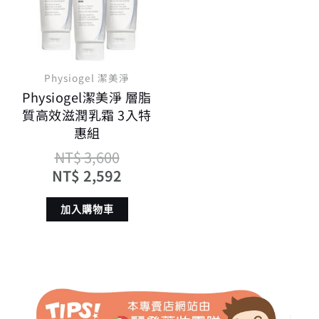
NT$ 3,600。
NT$ 2,592。
Physiogel 潔美淨
Physiogel潔美淨 層脂
質高效滋潤乳霜 3入特
惠組
NT$
3,600
NT$
2,592
加入購物車