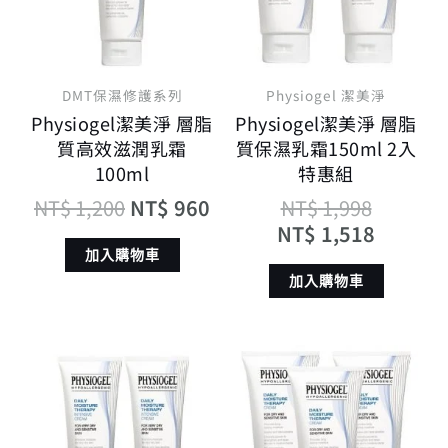
NT$ 1,200。
NT$ 960。
NT$ 1,
NT$ 1,
DMT保濕修護系列
Physiogel 潔美淨
Physiogel潔美淨 層脂
Physiogel潔美淨 層脂
質高效滋潤乳霜
質保濕乳霜150ml 2入
100ml
特惠組
NT$
1,200
NT$
960
NT$
1,998
NT$
1,518
加入購物車
加入購物車
原
目
原
目
始
前
始
前
價
價
價
價
格：
格：
格：
格：