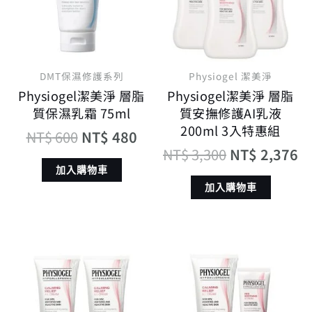
NT$ 600。
NT$ 480。
NT$ 3,300。
N
DMT保濕修護系列
Physiogel 潔美淨
Physiogel潔美淨 層脂
Physiogel潔美淨 層脂
質保濕乳霜 75ml
質安撫修護AI乳液
200ml 3入特惠組
NT$
600
NT$
480
NT$
3,300
NT$
2,376
加入購物車
加入購物車
原
目
原
目
始
前
始
前
價
價
價
價
格：
格：
格：
格