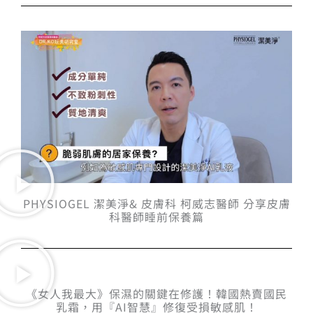
PHYSIOGEL 潔美淨& 皮膚科 柯威志醫師 分享皮膚
科醫師睡前保養篇
《女人我最大》保濕的關鍵在修護！韓國熱賣國民
乳霜，用『AI智慧』修復受損敏感肌！