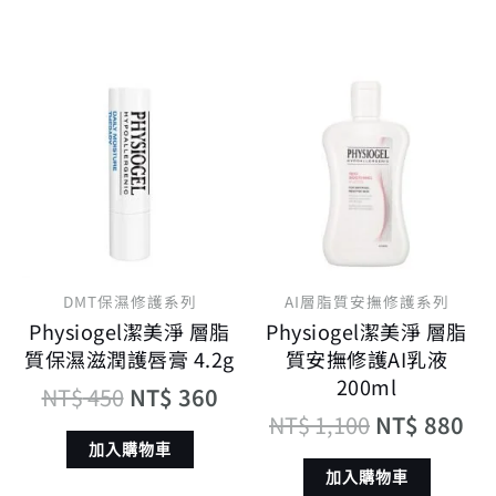
原
目
原
目
始
前
始
前
價
價
價
價
格：
格：
格：
格
NT$ 450。
NT$ 360。
NT$ 1,100
NT
DMT保濕修護系列
AI層脂質安撫修護系列
Physiogel潔美淨 層脂
Physiogel潔美淨 層脂
質保濕滋潤護唇膏 4.2g
質安撫修護AI乳液
200ml
NT$
450
NT$
360
NT$
1,100
NT$
880
加入購物車
加入購物車