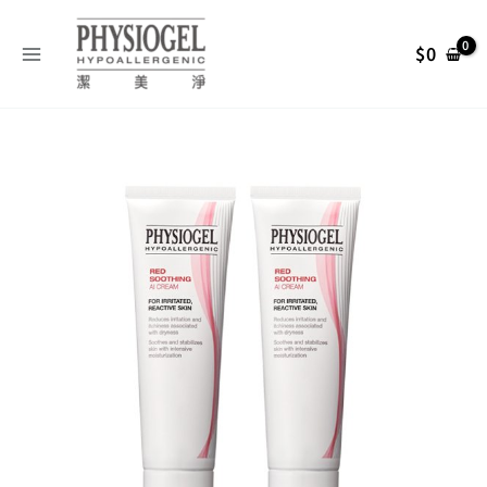
跳
搜
至
尋
$
0
主
關
要
內
鍵
Physiogel
容
字
原
目
潔
:
美
始
前
淨
層
脂
價
價
質
安
格：
格：
撫
修
NT$ 1,340。
NT$ 1,01
護
AI
乳