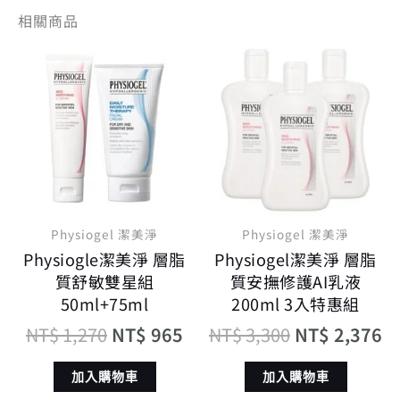
相關商品
原
目
原
目
始
前
始
前
價
價
價
價
格：
格：
格：
格
NT$ 1,270。
NT$ 965。
NT$ 3,300。
N
Physiogel 潔美淨
Physiogel 潔美淨
Physiogle潔美淨 層脂
Physiogel潔美淨 層脂
質舒敏雙星組
質安撫修護AI乳液
50ml+75ml
200ml 3入特惠組
NT$
1,270
NT$
965
NT$
3,300
NT$
2,376
加入購物車
加入購物車