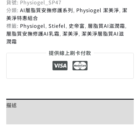
貨號:
Physiogel_SP47
分類:
AI層脂質安撫修護系列
,
Physiogel 潔美淨
,
潔
美淨特惠組合
標籤:
Physiogel
,
Stiefel
,
史帝富
,
層脂質AI滋潤霜
,
層脂質安撫修護AI乳霜
,
潔美淨
,
潔美淨層脂質AI滋
潤霜
提供線上刷卡付款
描述
額外資訊