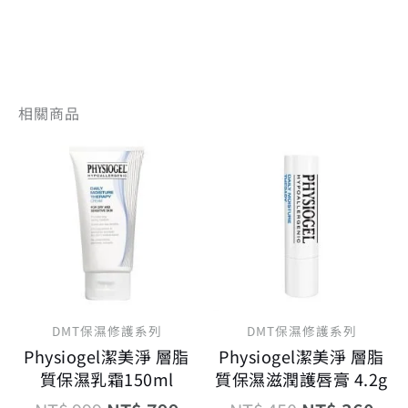
相關商品
原
目
原
目
始
前
始
前
價
價
價
價
格：
格：
格：
格
NT$ 999。
NT$ 799。
NT$ 450。
NT$
DMT保濕修護系列
DMT保濕修護系列
Physiogel潔美淨 層脂
Physiogel潔美淨 層脂
質保濕乳霜150ml
質保濕滋潤護唇膏 4.2g