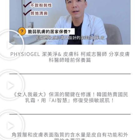
PHYSIOGEL 潔美淨& 皮膚科 柯威志醫師 分享皮膚
科醫師睡前保養篇
《女人我最大》保濕的關鍵在修護！韓國熱賣國民
乳霜，用『AI智慧』修復受損敏感肌！
角質層和皮膚表面脂質的含水量是皮自有功能和外