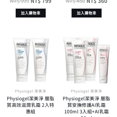
NT$
999
NT$
799
NT$
450
NT$
360
加入購物車
加入購物車
原
目
原
目
始
前
始
前
價
價
價
價
格：
格：
格：
格
NT$ 2,400。
NT$ 1,824。
NT$ 3,970。
N
Physiogel 潔美淨
Physiogel 潔美淨
Physiogel潔美淨 層脂
Physiogel潔美淨 層脂
質高效滋潤乳霜 2入特
質安撫修護AI乳霜
惠組
100ml 3入組+AI乳霜