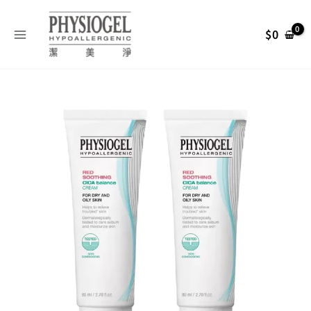
跳
搜
至
尋
$
0
主
關
要
內
鍵
Physiogel
容
字
原
目
潔
:
美
始
前
淨
積
雪
價
價
草
Plus+控
格：
格：
油
調
NT$ 2,200。
NT$ 1,67
理
霜
80ml