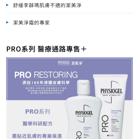
舒緩李薛瑪肌膚不適的潔美淨
潔美淨霜的專家
PRO系列 醫療通路專售＋