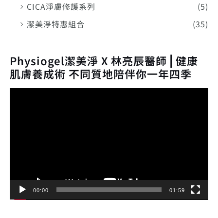
CICA淨膚修護系列
(5)
潔美淨特惠組合
(35)
Physiogel潔美淨 X 林亮辰醫師⎪健康
肌膚養成術 不同質地陪伴你一年四季
視
訊
播
放
器
00:00
01:59