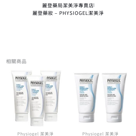
麗登藥局潔美淨專賣店
麗登藥妝 – PHYSIOGEL潔美淨
相關商品
原
目
原
目
始
前
始
前
價
價
價
價
格：
格：
格：
格
NT$ 3,600。
NT$ 2,592。
NT$ 1,200
NT
Physiogel 潔美淨
Physiogel 潔美淨