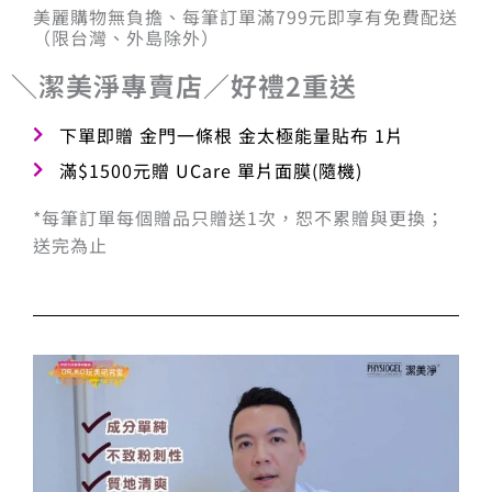
美麗購物無負擔、每筆訂單滿799元即享有免費配送
（限台灣、外島除外）
＼潔美淨專賣店／好禮2重送
下單即贈 金門一條根 金太極能量貼布 1片
滿$1500元贈 UCare 單片面膜(隨機)
*每筆訂單每個贈品只贈送1次，恕不累贈與更換；
送完為止