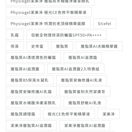
Physiogel潔美淨 層脂質水楊酸淨膚潔顏乳
Physiogel潔美淨 極光CE色修平衡精華液
Physiogel潔美淨 特潤抗老頂級精華面膜
Stiefel
乳霜
低敏全物理保濕防曬霜SPF50+PA++++
保濕
史帝富
層脂質
層脂質AI冰鎮精華露
層脂質AI清透潤色防曬霜
層脂質AI滋潤霜
層脂質AI滋潤露
層脂質AI滋潤露2入特惠組
層脂質B5保濕水凝乳
層脂質安撫修護AI乳液
層脂質安撫修護AI乳霜
層脂質復刻天然潔膚皂
層脂質水楊酸淨膚潔顏乳
層脂質舒敏AI乳液
層脂質調理霜
極光CE色修平衡精華液
潔美淨
潔美淨層脂質AI滋潤霜
潔美淨層脂質AI滋潤露