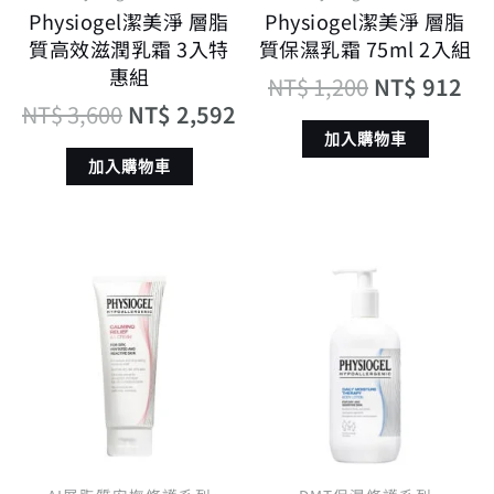
Physiogel潔美淨 層脂
Physiogel潔美淨 層脂
質高效滋潤乳霜 3入特
質保濕乳霜 75ml 2入組
惠組
NT$
1,200
NT$
912
NT$
3,600
NT$
2,592
加入購物車
加入購物車
原
目
原
目
始
前
始
前
價
價
價
價
格：
格：
格：
格
NT$ 1,100。
NT$ 880。
NT$ 1,600。
N