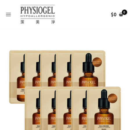
跳
搜
至
尋
$
0
主
關
要
內
鍵
Physiogel
容
字
原
目
潔
:
美
始
前
淨
特
潤
價
價
抗
老
格：
格：
頂
級
NT$ 2,400。
NT$ 1,80
精
華
面