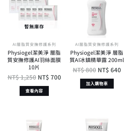
格：
格：
格：
格
NT$ 1,250。
NT$ 700。
NT$ 800。
NT
暫無庫存
AI層脂質安撫修護系列
AI層脂質安撫修護系列
Physiogel潔美淨 層脂
Physiogel潔美淨 層脂
質安撫修護AI羽絲面膜
質AI冰鎮精華露 200ml
10片
NT$
800
NT$
640
NT$
1,250
NT$
700
加入購物車
查看內容
原
目
原
目
始
前
始
前