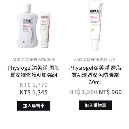
原
目
原
目
始
前
始
前
價
價
價
價
格：
格：
格：
格
NT$ 1,770。
NT$ 1,345。
NT$ 1,200
NT
AI層脂質安撫修護系列
AI層脂質安撫修護系列
Physiogel潔美淨 層脂
Physiogel潔美淨 層脂
質安撫修護AI加強組
質AI清透潤色防曬霜
30ml
NT$
1,770
NT$
1,200
NT$
960
NT$
1,345
加入購物車
加入購物車