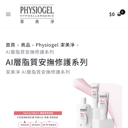
依
跳
搜
最
最
熱
至
銷
尋
$
0
低
高
度
主
排
關
價
價
要
序
內
鍵
格
格
容
字
首頁
商品
Physiogel 潔美淨
:
AI層脂質安撫修護系列
AI層脂質安撫修護系列
潔美淨 AI層脂質安撫修護系列