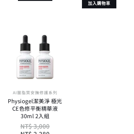
加入購物車
原
目
始
前
價
價
格：
格：
NT$ 3,000。
NT$ 2,280。
AI層脂質安撫修護系列
Physiogel潔美淨 極光
CE色修平衡精華液
30ml 2入組
NT$
3,000
NT$
2,280