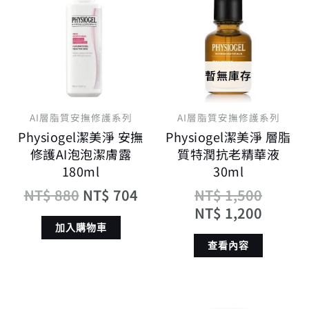
價
價
價
價
格：
格：
格：
格：
NT$ 880。
NT$ 704。
NT$ 1
NT$ 1
暫無庫存
AI層脂質安撫修護系列
AI層脂質安撫修護系列
Physiogel潔美淨 安撫
Physiogel潔美淨 層脂
修護AI泡泡潔膚露
質特潤抗老精華液
180ml
30ml
NT$
880
NT$
704
NT$
1,500
NT$
1,200
加入購物車
查看內容