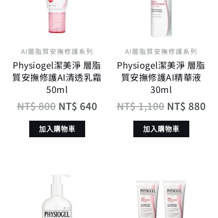
NT$ 800。
NT$ 640。
NT$ 1,100
NT
AI層脂質安撫修護系列
AI層脂質安撫修護系列
Physiogel潔美淨 層脂
Physiogel潔美淨 層脂
質安撫修護AI清透乳霜
質安撫修護AI精華液
50ml
30ml
NT$
800
NT$
640
NT$
1,100
NT$
880
加入購物車
加入購物車
原
目
原
目
始
前
始
前
價
價
價
價
格：
格：
格：
格：