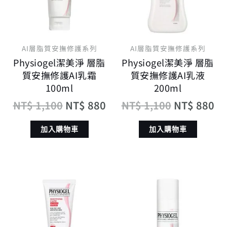
AI層脂質安撫修護系列
AI層脂質安撫修護系列
Physiogel潔美淨 層脂
Physiogel潔美淨 層脂
質安撫修護AI乳霜
質安撫修護AI乳液
100ml
200ml
NT$
1,100
NT$
880
NT$
1,100
NT$
880
加入購物車
加入購物車
原
目
原
目
始
前
始
前
價
價
價
價
格：
格：
格：
格