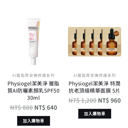
原
目
原
目
始
前
始
前
價
價
價
價
格：
格：
格：
格
NT$ 800。
NT$ 640。
NT$ 1,200
NT
AI層脂質安撫修護系列
AI層脂質安撫修護系列
Physiogel潔美淨 層脂
Physiogel潔美淨 特潤
質AI防曬素顏乳SPF50
抗老頂級精華面膜 5片
30ml
NT$
1,200
NT$
960
NT$
800
NT$
640
加入購物車
加入購物車