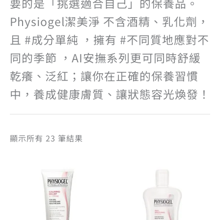
要的是「挑選適合自己」的保養品。
Physiogel潔美淨 不含酒精、乳化劑，
且 #成分單純 ，擁有 #不同質地應對不
同的季節 ，AI安撫系列更可同時舒緩
乾癢、泛紅；讓你在正確的保養習慣
中，養成健康膚質、讓狀態容光煥發！
顯示所有 23 筆結果
原
目
原
目
始
前
始
前
價
價
價
價
格：
格：
格：
格
NT$ 1,100。
NT$ 880。
NT$ 1,100
NT