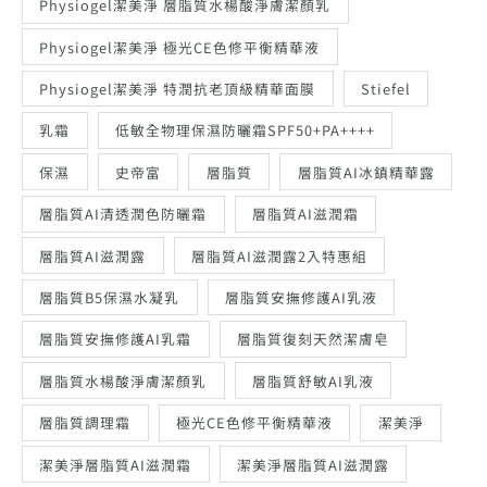
Physiogel潔美淨 層脂質水楊酸淨膚潔顏乳
Physiogel潔美淨 極光CE色修平衡精華液
Physiogel潔美淨 特潤抗老頂級精華面膜
Stiefel
乳霜
低敏全物理保濕防曬霜SPF50+PA++++
保濕
史帝富
層脂質
層脂質AI冰鎮精華露
層脂質AI清透潤色防曬霜
層脂質AI滋潤霜
層脂質AI滋潤露
層脂質AI滋潤露2入特惠組
層脂質B5保濕水凝乳
層脂質安撫修護AI乳液
層脂質安撫修護AI乳霜
層脂質復刻天然潔膚皂
層脂質水楊酸淨膚潔顏乳
層脂質舒敏AI乳液
層脂質調理霜
極光CE色修平衡精華液
潔美淨
潔美淨層脂質AI滋潤霜
潔美淨層脂質AI滋潤露