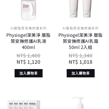
NT$ 1,400。
NT$ 1,120。
NT$ 1
NT$ 1
AI層脂質安撫修護系列
AI層脂質安撫修護系列
Physiogel潔美淨 層脂
Physiogel潔美淨 層脂
質安撫修護AI乳液
質安撫修護AI乳霜
400ml
50ml 2入組
NT$
1,400
NT$
1,340
NT$
1,120
NT$
1,018
加入購物車
加入購物車
原
目
原
目
始
前
始
前
價
價
價
價