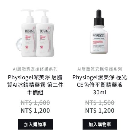
原
目
原
目
始
前
始
前
價
價
價
價
格：
格：
格：
格：
NT$ 1,600。
NT$ 1,200。
NT$ 1
NT$ 1
AI層脂質安撫修護系列
AI層脂質安撫修護系列
Physiogel潔美淨 層脂
Physiogel潔美淨 極光
質AI冰鎮精華露 第二件
CE色修平衡精華液
半價組
30ml
NT$
1,600
NT$
1,500
NT$
1,200
NT$
1,200
加入購物車
加入購物車