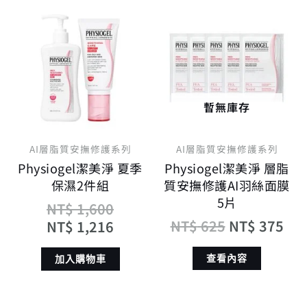
原
目
原
目
始
前
始
前
價
價
價
價
格：
格：
格：
格
NT$ 1,600。
NT$ 1,216。
NT$ 625。
NT
暫無庫存
AI層脂質安撫修護系列
AI層脂質安撫修護系列
Physiogel潔美淨 夏季
Physiogel潔美淨 層脂
保濕2件組
質安撫修護AI羽絲面膜
5片
NT$
1,600
NT$
625
NT$
375
NT$
1,216
查看內容
加入購物車