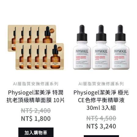
原
目
原
目
始
前
始
前
價
價
價
價
格：
格：
格：
格：
NT$ 2,400。
NT$ 1,800。
NT$ 4
NT$ 3
AI層脂質安撫修護系列
AI層脂質安撫修護系列
Physiogel潔美淨 特潤
Physiogel潔美淨 極光
抗老頂級精華面膜 10片
CE色修平衡精華液
30ml 3入組
NT$
2,400
NT$
4,500
NT$
1,800
NT$
3,240
加入購物車