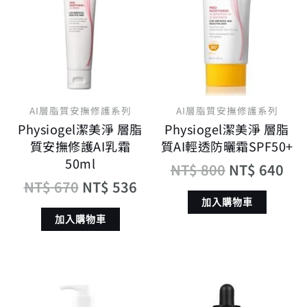
價
價
價
價
格：
格：
格：
格
NT$ 670。
NT$ 536。
NT$ 800。
NT
AI層脂質安撫修護系列
AI層脂質安撫修護系列
Physiogel潔美淨 層脂
Physiogel潔美淨 層脂
質安撫修護AI乳霜
質AI輕透防曬霜SPF50+
50ml
NT$
800
NT$
640
NT$
670
NT$
536
加入購物車
加入購物車
原
目
原
目
始
前
始
前