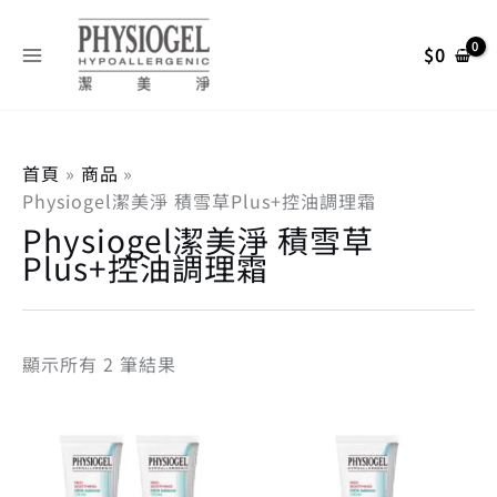
依
跳
搜
最
最
熱
至
銷
尋
$
0
低
高
度
主
排
關
價
價
要
序
內
鍵
格
格
容
字
首頁
商品
:
Physiogel潔美淨 積雪草Plus+控油調理霜
Physiogel潔美淨 積雪草
Plus+控油調理霜
顯示所有 2 筆結果
原
目
原
目
始
前
始
前
價
價
價
價