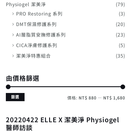
Physiogel 潔美淨
(79)
PRO Restoring 系列
(3)
DMT保濕修護系列
(20)
AI層脂質安撫修護系列
(23)
CICA淨膚修護系列
(5)
潔美淨特惠組合
(35)
由價格篩選
篩選
價格:
NT$ 880
—
NT$ 1,680
20220422 ELLE X 潔美淨 Physiogel
醫師訪談