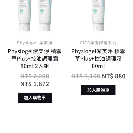
格：
格：
格：
格
NT$ 2,200。
NT$ 1,672。
NT$ 1,100
NT
Physiogel 潔美淨
CICA淨膚修護系列
Physiogel潔美淨 積雪
Physiogel潔美淨 積雪
草Plus+控油調理霜
草Plus+控油調理霜
80ml 2入組
80ml
NT$
2,200
NT$
1,100
NT$
880
NT$
1,672
加入購物車
加入購物車