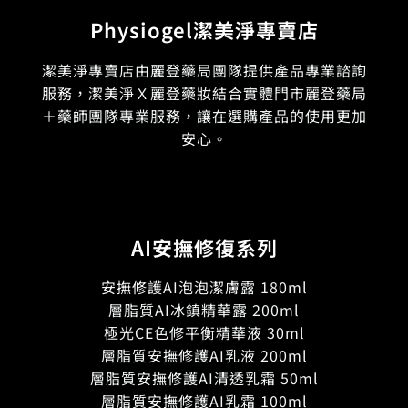
Physiogel潔美淨專賣店
潔美淨專賣店由麗登藥局團隊提供產品專業諮詢
服務，潔美淨Ｘ麗登藥妝結合實體門市麗登藥局
＋藥師團隊專業服務，讓在選購產品的使用更加
安心。
AI安撫修復系列
安撫修護AI泡泡潔膚露 180ml
層脂質AI冰鎮精華露 200ml
極光CE色修平衡精華液 30ml
層脂質安撫修護AI乳液 200ml
層脂質安撫修護AI清透乳霜 50ml
層脂質安撫修護AI乳霜 100ml