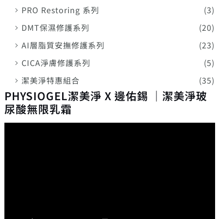
PRO Restoring 系列
(3)
DMT保濕修護系列
(20)
AI層脂質安撫修護系列
(23)
CICA淨膚修護系列
(5)
潔美淨特惠組合
(35)
PHYSIOGEL潔美淨 X 邊佑錫 ｜潔美淨玻
尿酸無限乳霜
視
訊
播
放
器