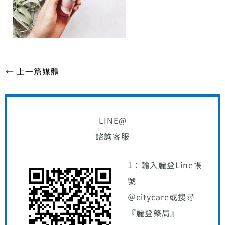
←
上一篇媒體
LINE@
諮詢客服
1：輸入麗登Line帳
號
＠citycare或搜尋
『麗登藥局』