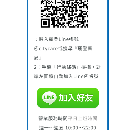
：輸入麗登Line帳號
＠citycare或搜尋『麗登藥
局』
2：手機「行動條碼」掃描，對
準左圖將自動加入Line＠帳號
營業服務時間
平日上班時間
週一～週五 10:00～22:00