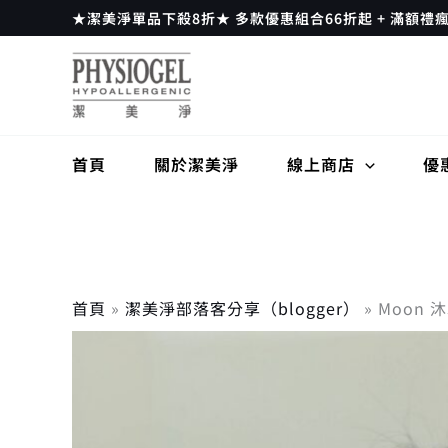
跳
★潔美淨單品下殺8折★ 多款優惠組合66折起 + 滿額禮
至
主
要
內
容
首頁
關於潔美淨
線上商店
優
首頁
潔美淨部落客分享（blogger）
Moon