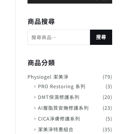
商品搜尋
搜尋
商品分類
Physiogel 潔美淨
(79)
PRO Restoring 系列
(3)
DMT保濕修護系列
(20)
AI層脂質安撫修護系列
(23)
CICA淨膚修護系列
(5)
潔美淨特惠組合
(35)