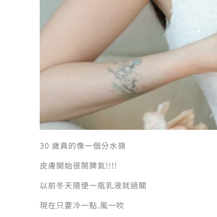
30 歲真的像一個分水嶺
皮膚開始很鬧脾氣!!!!
以前冬天隨便一瓶乳液就過關
現在只要冷一點.風一吹