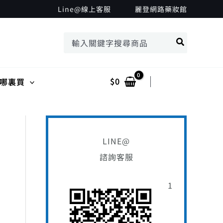
搜
Line@線上客服
麗登網路藥妝館
尋
搜
關
尋：
鍵
字
$
0
Log In
哪裏買
:
LINE@
諮詢客服
1