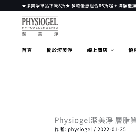
跳
★潔美淨單品下殺8折★ 多款優惠組合66折起 + 滿額禮
至
主
要
內
容
首頁
關於潔美淨
線上商店
優
Physiogel潔美淨 層
作者:
physiogel
/
2022-01-25