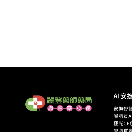
AI安
安撫修護
層脂質A
極光CE
層脂質安