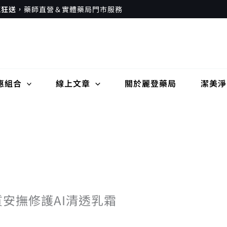
瘋狂送
，藥師直營＆實體藥局門市服務
惠組合
線上文章
關於麗登藥局
潔美淨
脂質安撫修護AI清透乳霜