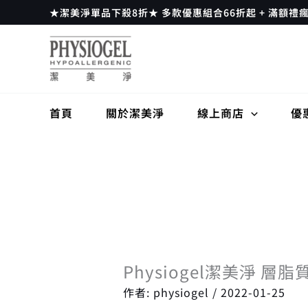
跳
★潔美淨單品下殺8折★ 多款優惠組合66折起 + 滿額禮
至
主
要
內
容
首頁
關於潔美淨
線上商店
優
Physiogel潔美淨 層
作者:
physiogel
/
2022-01-25