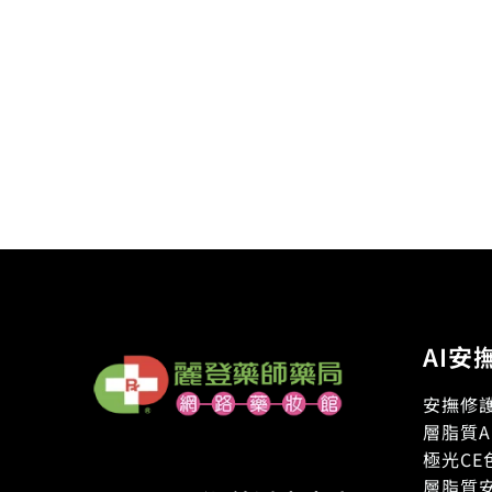
AI安
安撫修護
層脂質A
極光CE
層脂質安