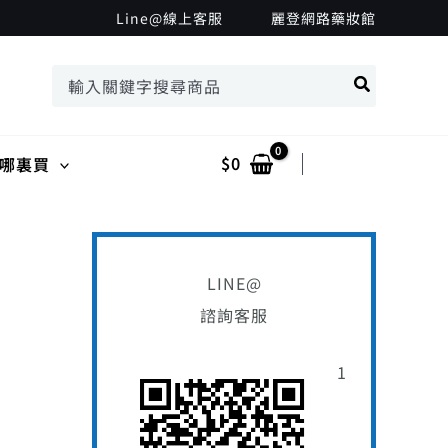
搜
Line@線上客服
麗登網路藥妝館
尋
搜
關
尋：
鍵
字
$
0
Log In
哪裏買
:
LINE@
諮詢客服
1