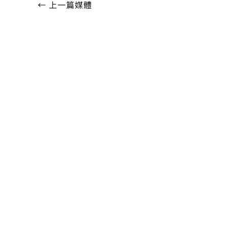
←
上一篇媒體