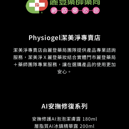
Physiogel潔美淨專賣店
潔美淨專賣店由麗登藥局團隊提供產品專業諮詢
服務，潔美淨Ｘ麗登藥妝結合實體門市麗登藥局
＋藥師團隊專業服務，讓在選購產品的使用更加
安心。
AI安撫修復系列
安撫修護AI泡泡潔膚露 180ml
層脂質AI冰鎮精華露 200ml