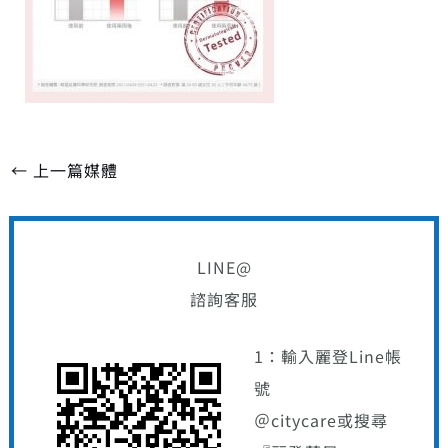
←
上一篇媒體
LINE@
諮詢客服
1：輸入麗登Line帳
號
＠citycare或搜尋