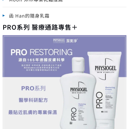
函 Han的隨身乳霜
PRO系列 醫療通路專售＋