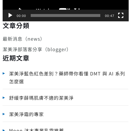
00:00
00:47
文章分類
最新消息（news）
潔美淨部落客分享（blogger）
近期文章
潔美淨藍色紅色差別？藥師帶你看懂 DMT 與 AI 系列
怎麼選
舒緩李薛瑪肌膚不適的潔美淨
潔美淨霜的專家
Moon 沐木專業乳霜推薦