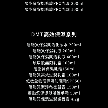
層脂質安撫修護PRO乳液 200ml
層脂質安撫修護PRO乳霜 100ml
DMT高效保濕系列
層脂質保濕賦活化妝水 200ml
層脂質保濕乳液 200ml
層脂質保濕賦活乳液 400ml
玻尿酸無限乳霜 100ml
層脂質保濕乳霜150ml
層脂質高效滋潤乳霜 100ml
低敏全物理保濕防曬霜SPF50+
層脂質潔淨私密凝露 150ml
層脂質保濕賦活護手霜 50ml
層脂質保濕滋潤護唇膏 4.2g