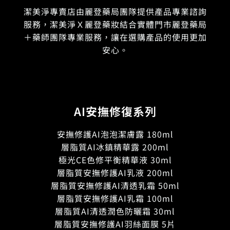
潔美淨專賣店由麗登藥局團隊提供產品專業諮詢
服務，潔美淨Ｘ麗登藥妝結合實體門市麗登藥局
＋藥師團隊專業服務，讓在選購產品的使用更加
安心。
AI安撫修復系列
安撫修護AI泡泡潔膚露 180ml
層脂質AI冰鎮精華露 200ml
極光CE色修平衡精華液 30ml
層脂質安撫修護AI乳液 200ml
層脂質安撫修護AI清透乳霜 50ml
層脂質安撫修護AI乳霜 100ml
層脂質AI清透潤色防曬霜 30ml
層脂質安撫修護AI羽絲面膜 5片