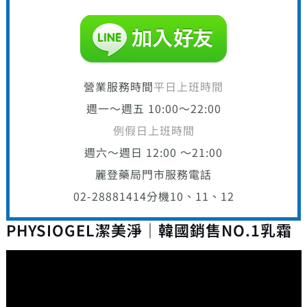
營業服務時間
平日上班時間
週一～週五 10:00～22:00
例假日上班時間
週六～週日 12:00 ～21:00
麗登藥局門市服務電話
02-28881414
分機10、11、12
PHYSIOGEL潔美淨｜韓國銷售NO.1乳霜
視
訊
播