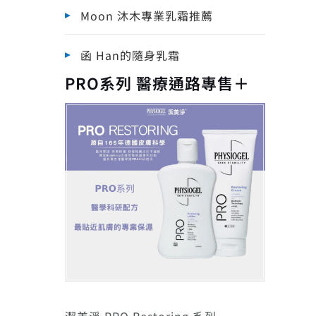
Moon 沐木專業乳霜推薦
函 Han的隨身乳霜
PRO系列 醫療通路專售＋