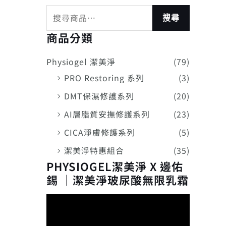
搜尋
商品分類
Physiogel 潔美淨
(79)
PRO Restoring 系列
(3)
DMT保濕修護系列
(20)
AI層脂質安撫修護系列
(23)
CICA淨膚修護系列
(5)
潔美淨特惠組合
(35)
PHYSIOGEL潔美淨 X 邊佑
錫 ｜潔美淨玻尿酸無限乳霜
視
訊