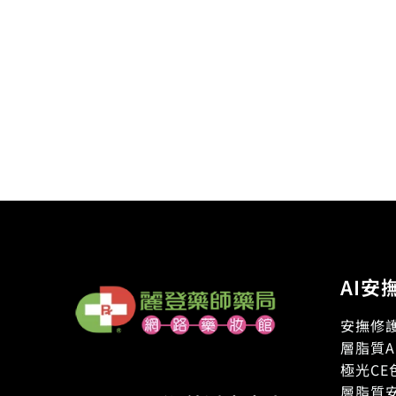
AI安
安撫修護
層脂質A
極光CE
層脂質安