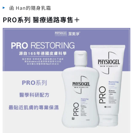
函 Han的隨身乳霜
PRO系列 醫療通路專售＋