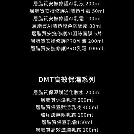
層脂質安撫修護AI乳液 200ml
層脂質安撫修護AI清透乳霜 50ml
層脂質安撫修護AI乳霜 100ml
層脂質AI清透潤色防曬霜 30ml
層脂質安撫修護AI羽絲面膜 5片
層脂質安撫修護PRO乳液 200ml
層脂質安撫修護PRO乳霜 100ml
DMT高效保濕系列
層脂質保濕賦活化妝水 200ml
層脂質保濕乳液 200ml
層脂質保濕賦活乳液 400ml
玻尿酸無限乳霜 100ml
層脂質保濕乳霜150ml
層脂質高效滋潤乳霜 100ml