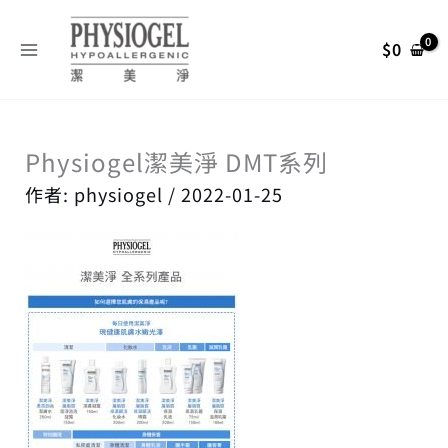
跳
搜
至
尋
$
0
主
關
要
內
鍵
容
字
Physiogel潔美淨 DMT系列
:
作者:
physiogel
/
2022-01-25