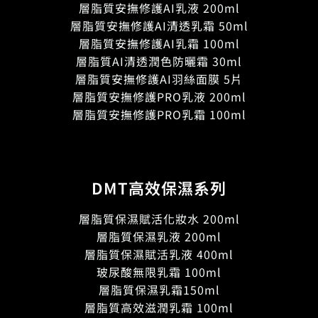
層脂質安撫修護AI乳液 200ml
層脂質安撫修護AI清透乳霜 50ml
層脂質安撫修護AI乳霜 100ml
層脂質AI清透潤色防曬霜 30ml
層脂質安撫修護AI羽絲面膜 5片
層脂質安撫修護PRO乳液 200ml
層脂質安撫修護PRO乳霜 100ml
DMT高效保濕系列
層脂質保濕賦活化妝水 200ml
層脂質保濕乳液 200ml
層脂質保濕賦活乳液 400ml
玻尿酸無限乳霜 100ml
層脂質保濕乳霜150ml
層脂質高效滋潤乳霜 100ml